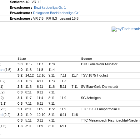
Senioren 40:
VR 1.1
Erwachsene :
Bezirksoberliga Gr. 1
Erwachsene :
Relegation Bezirksoberliga Gr.1
Erwachsene :
VR 7:5 RR 9:3 gesamt 16:8
Sätze
Gegner
2)
3:0
11:5
11:7
11:8
DJK Blau-Weiß Münster
ian
(1.5)
3:0
11:6
11:8
11:4
3:2
14:12
12:10
9:11
7:11
11:7
TSV 1875 Höchst
1.2)
3:1
11:8
4:11
11:3
11:3
.1)
2:3
11:3
6:11
11:6
5:11
7:11
SV Blau-Gelb Darmstadt
1.2)
0:3
8:11
8:11
7:11
.2)
3:1
11:7
11:4
8:11
11:9
SG Arheilgen
(1.1)
0:3
7:11
6:11
7:11
(2.3)
3:1
8:11
11:5
11:2
11:9
TTC 1957 Lampertheim II
ard
(2.2)
3:2
11:9
12:10
8:11
6:11
11:8
0:3
5:11
3:11
7:11
TTC Meisenbach Fischbachtal-Nieder
(1.6)
1:3
3:11
11:9
8:11
6:11
)