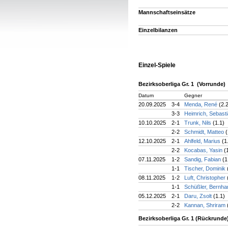
Mannschaftseinsätze
Einzelbilanzen
Einzel-Spiele
Bezirksoberliga Gr. 1 (Vorrunde)
Datum
Gegner
20.09.2025
3-4
Menda, René
(2.
3-3
Heimrich, Sebast
10.10.2025
2-1
Trunk, Nils
(1.1)
2-2
Schmidt, Matteo
(
12.10.2025
2-1
Ahlfeld, Marius
(1
2-2
Kocabas, Yasin
(
07.11.2025
1-2
Sandig, Fabian
(1
1-1
Tischer, Dominik
08.11.2025
1-2
Luft, Christopher
1-1
Schüßler, Bernh
05.12.2025
2-1
Daru, Zsolt
(1.1)
2-2
Kannan, Shriram
Bezirksoberliga Gr. 1 (Rückrunde