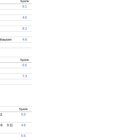
Spiele
9:1
4:6
8:2
nhausen
4:6
Spiele
5:5
7:3
Spiele
11
5:5
:8
3:11
4:6
5:5