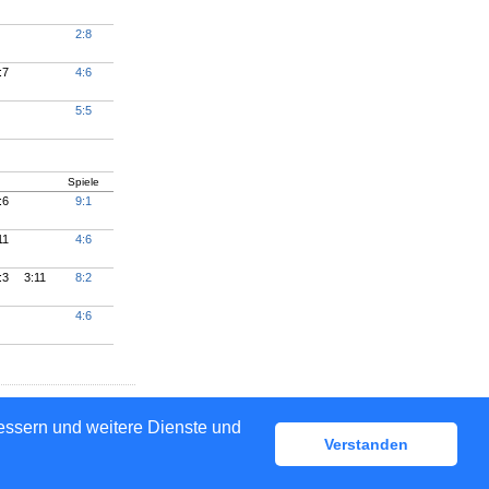
2:8
:7
4:6
5:5
Spiele
:6
9:1
11
4:6
:3
3:11
8:2
4:6
bessern und weitere Dienste und
Verstanden