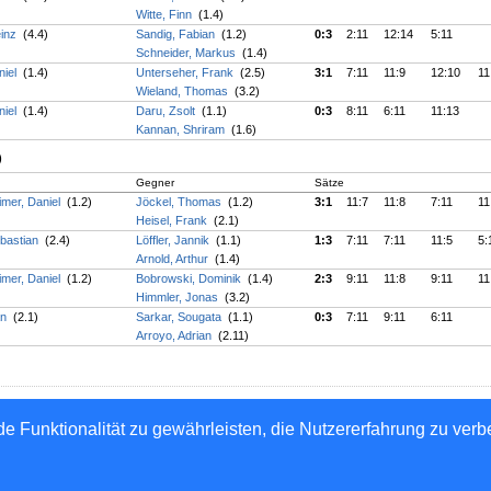
Witte, Finn
(1.4)
einz
(4.4)
Sandig, Fabian
(1.2)
0:3
2:11
12:14
5:11
Schneider, Markus
(1.4)
niel
(1.4)
Unterseher, Frank
(2.5)
3:1
7:11
11:9
12:10
11
Wieland, Thomas
(3.2)
niel
(1.4)
Daru, Zsolt
(1.1)
0:3
8:11
6:11
11:13
Kannan, Shriram
(1.6)
)
Gegner
Sätze
mer, Daniel
(1.2)
Jöckel, Thomas
(1.2)
3:1
11:7
11:8
7:11
11
Heisel, Frank
(2.1)
ebastian
(2.4)
Löffler, Jannik
(1.1)
1:3
7:11
7:11
11:5
5:
Arnold, Arthur
(1.4)
mer, Daniel
(1.2)
Bobrowski, Dominik
(1.4)
2:3
9:11
11:8
9:11
11
Himmler, Jonas
(3.2)
an
(2.1)
Sarkar, Sougata
(1.1)
0:3
7:11
9:11
6:11
Arroyo, Adrian
(2.11)
Hessischer Tischtennis-Verband e.V.
e Funktionalität zu gewährleisten, die Nutzererfahrung zu ver
n GmbH - Automatisierte internetgestützte Netzwerklösungen
hutz