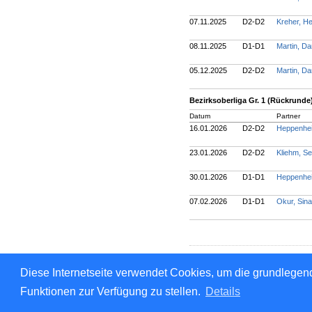
07.11.2025
D2-D2
Kreher, H
08.11.2025
D1-D1
Martin, Da
05.12.2025
D2-D2
Martin, Da
Bezirksoberliga Gr. 1 (Rückrunde
Datum
Partner
16.01.2026
D2-D2
Heppenhei
23.01.2026
D2-D2
Kliehm, S
30.01.2026
D1-D1
Heppenhei
07.02.2026
D1-D1
Okur, Sin
Für den Inhalt verantwortlich: 
Diese Internetseite verwendet Cookies, um die grundlegend
© 1999-2026
nu Datenautomate
Funktionen zur Verfügung zu stellen.
Details
Kontakt
,
Impressum
,
Datensc