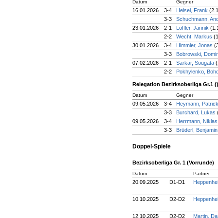
Datum
Gegner
16.01.2026
3-4
Heisel, Frank
(2.
3-3
Schuchmann, An
23.01.2026
2-1
Löffler, Jannik
(1.
2-2
Wecht, Markus
(
30.01.2026
3-4
Himmler, Jonas
(
3-3
Bobrowski, Domi
07.02.2026
2-1
Sarkar, Sougata
(
2-2
Pokhylenko, Boh
Relegation Bezirksoberliga Gr.1 (
Datum
Gegner
09.05.2026
3-4
Heymann, Patric
3-3
Burchard, Lukas
09.05.2026
3-4
Herrmann, Nikla
3-3
Brüderl, Benjami
Doppel-Spiele
Bezirksoberliga Gr. 1 (Vorrunde)
Datum
Partner
20.09.2025
D1-D1
Heppenhei
10.10.2025
D2-D2
Heppenhei
12.10.2025
D2-D2
Martin, Da