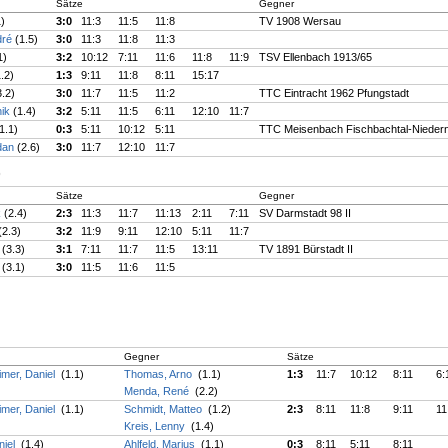
Sätze
Gegner
1)
3:0
11:3
11:5
11:8
TV 1908 Wersau
dré
(1.5)
3:0
11:3
11:8
11:3
1)
3:2
10:12
7:11
11:6
11:8
11:9
TSV Ellenbach 1913/65
1.2)
1:3
9:11
11:8
8:11
15:17
3.2)
3:0
11:7
11:5
11:2
TTC Eintracht 1962 Pfungstadt
nik
(1.4)
3:2
5:11
11:5
6:11
12:10
11:7
1.1)
0:3
5:11
10:12
5:11
TTC Meisenbach Fischbachtal-Nieder
dan
(2.6)
3:0
11:7
12:10
11:7
)
Sätze
Gegner
k
(2.4)
2:3
11:3
11:7
11:13
2:11
7:11
SV Darmstadt 98 II
(2.3)
3:2
11:9
9:11
12:10
5:11
11:7
s
(3.3)
3:1
7:11
11:7
11:5
13:11
TV 1891 Bürstadt II
n
(3.1)
3:0
11:5
11:6
11:5
Gegner
Sätze
mer, Daniel
(1.1)
Thomas, Arno
(1.1)
1:3
11:7
10:12
8:11
6:
Menda, René
(2.2)
mer, Daniel
(1.1)
Schmidt, Matteo
(1.2)
2:3
8:11
11:8
9:11
11
Kreis, Lenny
(1.4)
niel
(1.4)
Ahlfeld, Marius
(1.1)
0:3
8:11
5:11
8:11