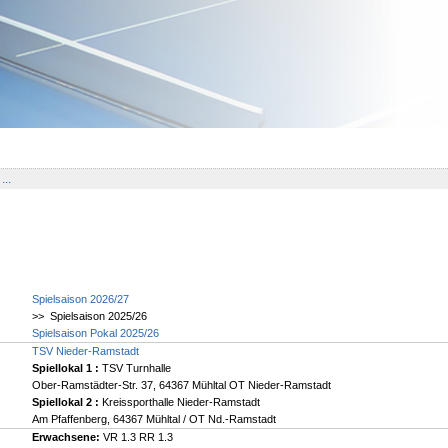
...
Spielsaison 2026/27
>> Spielsaison 2025/26
Spielsaison Pokal 2025/26
TSV Nieder-Ramstadt
Spiellokal 1
:
TSV Turnhalle
Ober-Ramstädter-Str. 37, 64367 Mühltal OT Nieder-Ramstadt
Spiellokal 2
:
Kreissporthalle Nieder-Ramstadt
Am Pfaffenberg, 64367 Mühltal / OT Nd.-Ramstadt
Erwachsene:
VR 1.3 RR 1.3