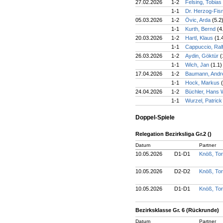
27.02.2026
1-2
Felsing, Tobias
1-1
Dr. Herzog-Fis
05.03.2026
1-2
Övic, Arda
(5.2
1-1
Kurth, Bernd
(4
20.03.2026
1-2
Hartl, Klaus
(1.
1-1
Cappuccio, Ral
26.03.2026
1-2
Aydin, Göktür
(
1-1
Wich, Jan
(1.1)
17.04.2026
1-2
Baumann, And
1-1
Hock, Markus
24.04.2026
1-2
Büchler, Hans
1-1
Wurzel, Patric
Doppel-Spiele
Relegation Bezirksliga Gr.2 ()
Datum
Partner
10.05.2026
D1-D1
Knöß, To
10.05.2026
D2-D2
Knöß, To
10.05.2026
D1-D1
Knöß, To
Bezirksklasse Gr. 6 (Rückrunde)
Datum
Partner