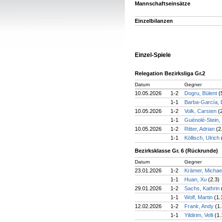
Mannschaftseinsätze
Einzelbilanzen
Einzel-Spiele
Relegation Bezirksliga Gr.2
Datum
Gegner
10.05.2026
1-2
Dogru, Bülent
(
1-1
Barba-García, 
10.05.2026
1-2
Volk, Carsten
(
1-1
Guénolé-Stein
10.05.2026
1-2
Ritter, Adrian
(2
1-1
Köllisch, Ulrich
Bezirksklasse Gr. 6 (Rückrunde)
Datum
Gegner
23.01.2026
1-2
Krämer, Michae
1-1
Huan, Xu
(2.3)
29.01.2026
1-2
Sachs, Kathrin
1-1
Wolf, Martin
(1.
12.02.2026
1-2
Frank, Andy
(1.
1-1
Yildirim, Velli
(1.