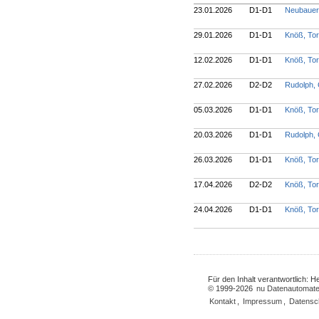
23.01.2026
D1-D1
Neubauer
29.01.2026
D1-D1
Knöß, To
12.02.2026
D1-D1
Knöß, To
27.02.2026
D2-D2
Rudolph,
05.03.2026
D1-D1
Knöß, To
20.03.2026
D1-D1
Rudolph,
26.03.2026
D1-D1
Knöß, To
17.04.2026
D2-D2
Knöß, To
24.04.2026
D1-D1
Knöß, To
Für den Inhalt verantwortlich: 
© 1999-2026
nu Datenautomate
Kontakt
,
Impressum
,
Datensc