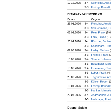
12.12.2025
3-4
Schneider, Alex
3-3
Freitag, Benedik
Kreisliga Gr.2 (Rückrunde)
Datum
Gegner
23.01.2026
3-4
Fleischer, Arnol
3-3
Schuchmann, D
07.02.2026
3-4
Rein, Frank
(5.6
3-3
Laux, Lukas
(5.
20.02.2026
3-4
Förstner, Joch
3-3
Speckhard, Fra
07.03.2026
3-4
Holley, Markus
(
3-3
Frehse, Frank
(
13.03.2026
3-4
Staude, Johann
3-3
Bökemeier, Mar
18.03.2026
3-4
Fassmann, Chri
3-3
Leber, Frank
(4.
25.03.2026
3-4
Tryjanowski, Ar
3-3
Köhler, Robert
(
10.04.2026
3-4
Freitag, Benedik
3-3
Hanker, Manuel
22.04.2026
3-4
Andraschek, Jul
3-3
Nothnagel, Fra
Doppel-Spiele