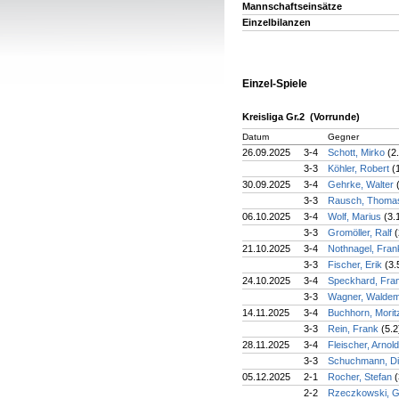
Mannschaftseinsätze
Einzelbilanzen
Einzel-Spiele
Kreisliga Gr.2 (Vorrunde)
Datum
Gegner
26.09.2025
3-4
Schott, Mirko
(2
3-3
Köhler, Robert
(
30.09.2025
3-4
Gehrke, Walter
3-3
Rausch, Thom
06.10.2025
3-4
Wolf, Marius
(3.
3-3
Gromöller, Ralf
(
21.10.2025
3-4
Nothnagel, Fra
3-3
Fischer, Erik
(3.
24.10.2025
3-4
Speckhard, Fra
3-3
Wagner, Walde
14.11.2025
3-4
Buchhorn, Mori
3-3
Rein, Frank
(5.2
28.11.2025
3-4
Fleischer, Arnol
3-3
Schuchmann, D
05.12.2025
2-1
Rocher, Stefan
(
2-2
Rzeczkowski, 