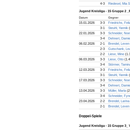
4-3
Riedesel, Mia 
Jugend Kreisliga - 15 Gruppe 2 
Datum
Gegner
15.01.2026
3-3
Friedrichs, Fel
3-1
Steuhl, Yannik
22.01.2026
3-3
Schneider, Noe
3-4
Dehnert, Dami
06.02.2026
2-1
Brendel, Leve
2-3
Gutschank, Le
2-2
Liese, Mine
(1.
06.03.2026
3-3
Liese, Otto
(1.4
3-4
Störmer, Tami
12.03.2026
3-3
Friedrichs, Fel
3-1
Steuhl, Yannik
17.03.2026
3-3
Schneider, Noe
3-4
Dehnert, Dami
13.04.2026
3-3
Müller, Marla
(2
3-4
Schneider, Fy
23.04.2026
2-2
Brendel, Larin
2-1
Brendel, Leve
Doppel-Spiele
Jugend Kreisliga - 15 Gruppe 3_ 