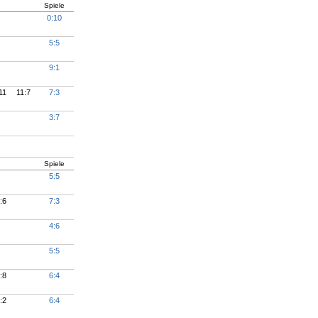
Spiele
0:10
5:5
9:1
11
11:7
7:3
3:7
Spiele
5:5
:6
7:3
4:6
5:5
:8
6:4
:2
6:4