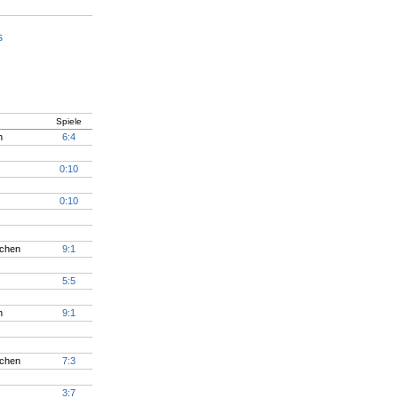
Spiele
n
6:4
0:10
0:10
rchen
9:1
5:5
n
9:1
rchen
7:3
3:7