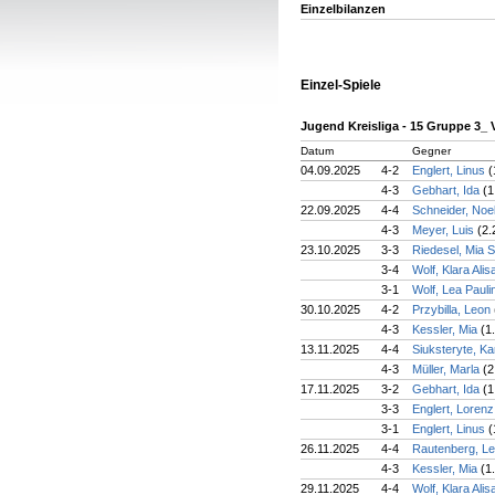
Einzelbilanzen
Einzel-Spiele
Jugend Kreisliga - 15 Gruppe 3_
Datum
Gegner
04.09.2025
4-2
Englert, Linus
(
4-3
Gebhart, Ida
(1
22.09.2025
4-4
Schneider, Noe
4-3
Meyer, Luis
(2.
23.10.2025
3-3
Riedesel, Mia 
3-4
Wolf, Klara Ali
3-1
Wolf, Lea Paul
30.10.2025
4-2
Przybilla, Leon
4-3
Kessler, Mia
(1
13.11.2025
4-4
Siuksteryte, Ka
4-3
Müller, Marla
(2
17.11.2025
3-2
Gebhart, Ida
(1
3-3
Englert, Loren
3-1
Englert, Linus
(
26.11.2025
4-4
Rautenberg, L
4-3
Kessler, Mia
(1
29.11.2025
4-4
Wolf, Klara Ali