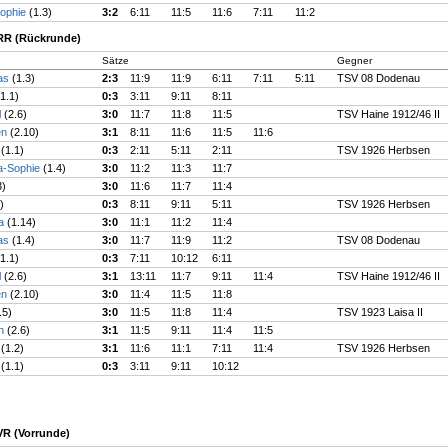
Sophie
(1.3)
3:2
6:11
11:5
11:6
7:11
11:2
_RR (Rückrunde)
Sätze
Gegner
ias
(1.3)
2:3
11:9
11:9
6:11
7:11
5:11
TSV 08 Dodenau
(1.1)
0:3
3:11
9:11
8:11
l
(2.6)
3:0
11:7
11:8
11:5
TSV Haine 1912/46 II
en
(2.10)
3:1
8:11
11:6
11:5
11:6
n
(1.1)
0:3
2:11
5:11
2:11
TSV 1926 Herbsen
a-Sophie
(1.4)
3:0
11:2
11:3
11:7
3)
3:0
11:6
11:7
11:4
)
0:3
8:11
9:11
5:11
TSV 1926 Herbsen
na
(1.14)
3:0
11:1
11:2
11:4
ias
(1.4)
3:0
11:7
11:9
11:2
TSV 08 Dodenau
(1.1)
0:3
7:11
10:12
6:11
l
(2.6)
3:1
13:11
11:7
9:11
11:4
TSV Haine 1912/46 II
en
(2.10)
3:0
11:4
11:5
11:8
.5)
3:0
11:5
11:8
11:4
TSV 1923 Laisa II
nn
(2.6)
3:1
11:5
9:11
11:4
11:5
a
(1.2)
3:1
11:6
11:1
7:11
11:4
TSV 1926 Herbsen
n
(1.1)
0:3
3:11
9:11
10:12
VR (Vorrunde)