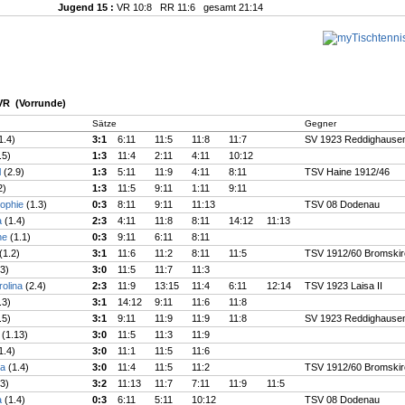
Jugend 15 :
VR 10:8 RR 11:6 gesamt 21:14
 VR (Vorrunde)
Sätze
Gegner
1.4)
3:1
6:11
11:5
11:8
11:7
SV 1923 Reddighause
.5)
1:3
11:4
2:11
4:11
10:12
l
(2.9)
1:3
5:11
11:9
4:11
8:11
TSV Haine 1912/46
2)
1:3
11:5
9:11
1:11
9:11
Sophie
(1.3)
0:3
8:11
9:11
11:13
TSV 08 Dodenau
sa
(1.4)
2:3
4:11
11:8
8:11
14:12
11:13
ine
(1.1)
0:3
9:11
6:11
8:11
(1.2)
3:1
11:6
11:2
8:11
11:5
TSV 1912/60 Bromski
.3)
3:0
11:5
11:7
11:3
rolina
(2.4)
2:3
11:9
13:15
11:4
6:11
12:14
TSV 1923 Laisa II
.3)
3:1
14:12
9:11
11:6
11:8
.5)
3:1
9:11
11:9
11:9
11:8
SV 1923 Reddighause
z
(1.13)
3:0
11:5
11:3
11:9
1.4)
3:0
11:1
11:5
11:6
ea
(1.4)
3:0
11:4
11:5
11:2
TSV 1912/60 Bromski
.3)
3:2
11:13
11:7
7:11
11:9
11:5
sa
(1.4)
0:3
6:11
5:11
10:12
TSV 08 Dodenau