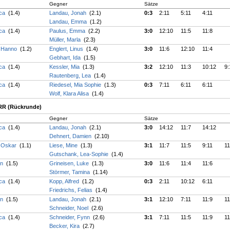
Gegner
Sätze
uca
(1.4)
Landau, Jonah
(2.1)
0:3
2:11
5:11
4:11
Landau, Emma
(1.2)
uca
(1.4)
Paulus, Emma
(2.2)
3:0
12:10
11:5
11:8
Müller, Marla
(2.3)
, Hanno
(1.2)
Englert, Linus
(1.4)
3:0
11:6
12:10
11:4
Gebhart, Ida
(1.5)
uca
(1.4)
Kessler, Mia
(1.3)
3:2
12:10
11:3
10:12
9:
Rautenberg, Lea
(1.4)
uca
(1.4)
Riedesel, Mia Sophie
(1.3)
0:3
7:11
6:11
6:11
Wolf, Klara Alisa
(1.4)
_RR (Rückrunde)
Gegner
Sätze
uca
(1.4)
Landau, Jonah
(2.1)
3:0
14:12
11:7
14:12
Dehnert, Damien
(2.10)
, Oskar
(1.1)
Liese, Mine
(1.3)
3:1
11:7
11:5
9:11
11
Gutschank, Lea-Sophie
(1.4)
an
(1.5)
Grineisen, Luke
(1.3)
3:0
11:6
11:4
11:6
Störmer, Tamina
(1.14)
uca
(1.4)
Kopp, Alfred
(1.2)
0:3
2:11
10:12
6:11
Friedrichs, Felias
(1.4)
an
(1.5)
Landau, Jonah
(2.1)
3:1
12:10
7:11
11:9
11
Schneider, Noel
(2.6)
uca
(1.4)
Schneider, Fynn
(2.6)
3:1
7:11
11:5
11:9
11
Becker, Kira
(2.7)