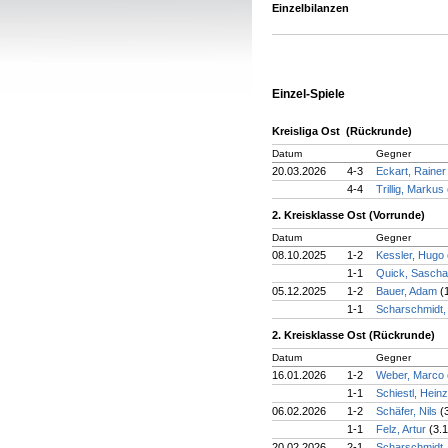
Einzelbilanzen
Einzel-Spiele
Kreisliga Ost (Rückrunde)
Datum
Gegner
20.03.2026
4-3
Eckart, Raine
4-4
Trillig, Markus
2. Kreisklasse Ost (Vorrunde)
Datum
Gegner
08.10.2025
1-2
Kessler, Hugo
1-1
Quick, Sasch
05.12.2025
1-2
Bauer, Adam
(
1-1
Scharschmidt,
2. Kreisklasse Ost (Rückrunde)
Datum
Gegner
16.01.2026
1-2
Weber, Marco
1-1
Schiestl, Hein
06.02.2026
1-2
Schäfer, Nils
(
1-1
Felz, Artur
(3.1
20.02.2026
2-1
Scharschmidt,