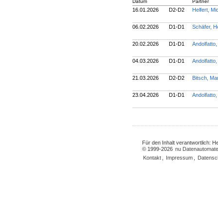
Datum
Partner
16.01.2026
D2-D2
Helfert, M
06.02.2026
D1-D1
Schäfer, 
20.02.2026
D1-D1
Andolfatto
04.03.2026
D1-D1
Andolfatto
21.03.2026
D2-D2
Bitsch, M
23.04.2026
D1-D1
Andolfatto
Für den Inhalt verantwortlich: 
© 1999-2026
nu Datenautomate
Kontakt
,
Impressum
,
Datensc