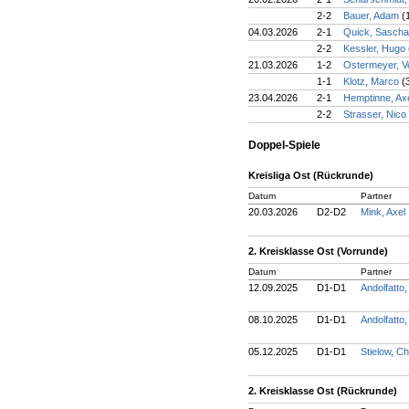
2-2
Bauer, Adam
(
04.03.2026
2-1
Quick, Sasch
2-2
Kessler, Hugo
21.03.2026
1-2
Ostermeyer, V
1-1
Klotz, Marco
(
23.04.2026
2-1
Hemptinne, Ax
2-2
Strasser, Nico
Doppel-Spiele
Kreisliga Ost (Rückrunde)
Datum
Partner
20.03.2026
D2-D2
Mink, Axel
2. Kreisklasse Ost (Vorrunde)
Datum
Partner
12.09.2025
D1-D1
Andolfatto
08.10.2025
D1-D1
Andolfatto
05.12.2025
D1-D1
Stielow, Ch
2. Kreisklasse Ost (Rückrunde)