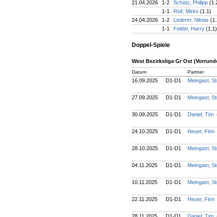
21.04.2026
1-2
Schütz, Philipp
(1.
1-1
Reif, Mirko
(1.1)
24.04.2026
1-2
Lederer, Niklas
(1.
1-1
Felder, Harry
(1.1)
Doppel-Spiele
West Bezirksliga Gr Ost (Vorrund
Datum
Partner
16.09.2025
D1-D1
Meingast, S
27.09.2025
D1-D1
Meingast, S
30.09.2025
D1-D1
Daniel, Tim
24.10.2025
D1-D1
Heuer, Finn
28.10.2025
D1-D1
Meingast, S
04.11.2025
D1-D1
Meingast, S
10.11.2025
D1-D1
Meingast, S
22.11.2025
D1-D1
Heuer, Finn
28.11.2025
D1-D1
Daniel, Tim