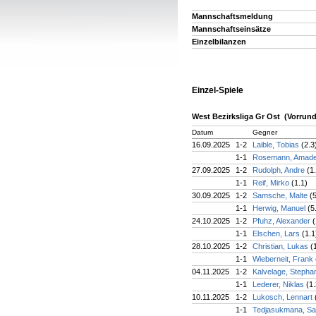
Mannschaftsmeldung
Mannschaftseinsätze
Einzelbilanzen
Einzel-Spiele
West Bezirksliga Gr Ost (Vorrund
Datum
Gegner
16.09.2025
1-2
Laible, Tobias
(2.3
1-1
Rosemann, Amad
27.09.2025
1-2
Rudolph, Andre
(1
1-1
Reif, Mirko
(1.1)
30.09.2025
1-2
Samsche, Malte
(
1-1
Herwig, Manuel
(5
24.10.2025
1-2
Pfuhz, Alexander
(
1-1
Elschen, Lars
(1.1
28.10.2025
1-2
Christian, Lukas
(
1-1
Wieberneit, Frank
04.11.2025
1-2
Kalvelage, Steph
1-1
Lederer, Niklas
(1.
10.11.2025
1-2
Lukosch, Lennart
1-1
Tedjasukmana, S