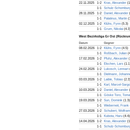
22.11.2025
1-2
Kras, Alexander
(1
1-1
Schulz-Schomburg
28.11.2025
1-2
Daniel, Alexander
1-1
Palatinus, Martin
(
02.12.2025
1-2
Klühs, Fynn
(5.3)
1-1
Grum, Nikolai
(4.3
West Bezirksliga Gr Ost (Rückru
Datum
Gegner
08.02.2026
1-2
Klühs, Fynn
(4.5)
1-1
Roßbach, Julian
(
17.02.2026
1-2
Pfuhz, Alexander
(
1-1
Elschen, Lars
(1.1
24.02.2026
1-2
Lukosch, Lennart
1-1
Dielmann, Johan
03.03.2026
1-2
Laible, Tobias
(2.3
1-1
Karl, Marcel-Sarg
10.03.2026
1-2
Daniel, Alexander
1-1
Göske Toro, Tom
19.03.2026
1-2
Sun, Dominik
(1.3)
1-1
Wieberneit, Frank
27.03.2026
1-2
Schubert, Wolfra
1-1
Kubota, Haru
(4.4)
14.04.2026
1-2
Kras, Alexander
(1
1-1
Schulz-Schomburg