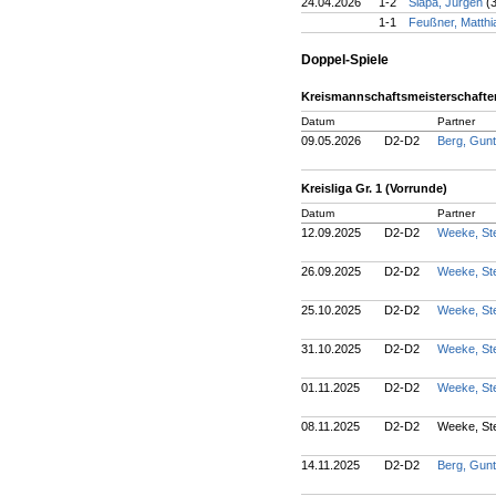
24.04.2026
1-2
Slapa, Jürgen
(
1-1
Feußner, Matth
Doppel-Spiele
Kreismannschaftsmeisterschaften
Datum
Partner
09.05.2026
D2-D2
Berg, Gun
Kreisliga Gr. 1 (Vorrunde)
Datum
Partner
12.09.2025
D2-D2
Weeke, St
26.09.2025
D2-D2
Weeke, St
25.10.2025
D2-D2
Weeke, St
31.10.2025
D2-D2
Weeke, St
01.11.2025
D2-D2
Weeke, St
08.11.2025
D2-D2
Weeke, Ste
14.11.2025
D2-D2
Berg, Gun