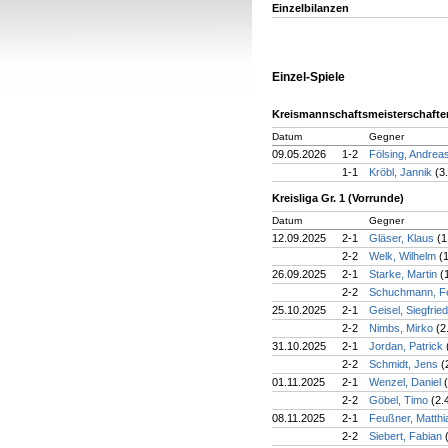
Einzelbilanzen
Einzel-Spiele
Kreismannschaftsmeisterschafte
Datum
Gegner
09.05.2026
1-2
Fölsing, Andrea
1-1
Kröbl, Jannik
(3
Kreisliga Gr. 1 (Vorrunde)
Datum
Gegner
12.09.2025
2-1
Gläser, Klaus
(1
2-2
Welk, Wilhelm
(
26.09.2025
2-1
Starke, Martin
(
2-2
Schuchmann, F
25.10.2025
2-1
Geisel, Siegfrie
2-2
Nimbs, Mirko
(2
31.10.2025
2-1
Jordan, Patrick
2-2
Schmidt, Jens
(
01.11.2025
2-1
Wenzel, Daniel
2-2
Göbel, Timo
(2.
08.11.2025
2-1
Feußner, Matth
2-2
Siebert, Fabian