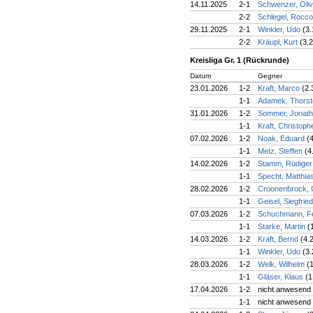
14.11.2025
2-1
Schwenzer, Oli
2-2
Schlegel, Rocc
29.11.2025
2-1
Winkler, Udo
(3.
2-2
Kräupl, Kurt
(3.2
Kreisliga Gr. 1 (Rückrunde)
Datum
Gegner
23.01.2026
1-2
Kraft, Marco
(2.
1-1
Adamek, Thors
31.01.2026
1-2
Sommer, Jonat
1-1
Kraft, Christop
07.02.2026
1-2
Noak, Eduard
(
1-1
Metz, Steffen
(4
14.02.2026
1-2
Stamm, Rüdige
1-1
Specht, Matthia
28.02.2026
1-2
Croonenbrock, 
1-1
Geisel, Siegfrie
07.03.2026
1-2
Schuchmann, F
1-1
Starke, Martin
(
14.03.2026
1-2
Kraft, Bernd
(4.
1-1
Winkler, Udo
(3.
28.03.2026
1-2
Welk, Wilhelm
(
1-1
Gläser, Klaus
(1
17.04.2026
1-2
nicht anwesend
1-1
nicht anwesend