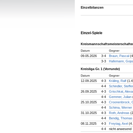
Einzelbilanzen
Einzel-Spiele
Kreismannschaftsmeisterschafte
Datum
Gegner
09.05.2026
3-4
Braun, Pascal
(4
3-3
Hafemann, Gop
Kreisliga Gr. 1 (Vorrunde)
Datum
Gegner
12.09.2025
4-3
Kräling, Ralf
(1.4
4-4
Schindler, Steff
26.09.2025
4-3
Grischkat, Alex
4-4
Gemmer, Julian
25.10.2025
4-3
Croonenbrock, 
4-4
Schima, Werner
31.10.2025
4-3
Roth, Andreas
(
4-4
Bendig, Thoma
08.11.2025
4-3
Freytag, Axel
(4.
4-4
nicht anwesend