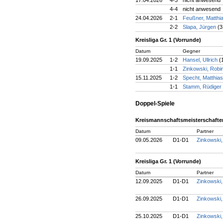
17.04.2026
4-3
nicht anwesend
4-4
nicht anwesend
24.04.2026
2-1
Feußner, Matthi
2-2
Slapa, Jürgen
(3
Kreisliga Gr. 1 (Vorrunde)
Datum
Gegner
19.09.2025
1-2
Hansel, Ullrich
(
1-1
Zinkowski, Robi
15.11.2025
1-2
Specht, Matthia
1-1
Stamm, Rüdiger
Doppel-Spiele
Kreismannschaftsmeisterschaften
Datum
Partner
09.05.2026
D1-D1
Zinkowski
Kreisliga Gr. 1 (Vorrunde)
Datum
Partner
12.09.2025
D1-D1
Zinkowski
26.09.2025
D1-D1
Zinkowski
25.10.2025
D1-D1
Zinkowski