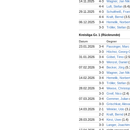
14.11.2025
4-3
Wagner, Jan Nik
4-4
Luft, Stefan
(6.4)
29.11.2025
4-3
Schultheiß, Fra
4-4
Kraft, Bernd
(3.5
06.12.2025
3-4
Hemelik, Norber
3-3
Tröller, Stefan
(1
Kreisliga Gr. 1 (Rückrunde)
Datum
Gegner
23.01.2026
3-4
Passinger, Mar
3-3
Höchst, Georg-
31.01.2026
3-4
Göbel, Timo
(2.5
3-3
Wenzel, Daniel
(
07.02.2026
3-4
Becker, Jörg
(5.
3-3
Wagner, Jan Nik
14.02.2026
3-4
Hemelik, Norber
3-3
Tröller, Stefan
(1
28.02.2026
3-4
Weese, Christo
3-3
Greif, Nico
(2.4)
07.03.2026
3-4
Gemmer, Julian
3-3
Grischkat, Alex
14.03.2026
2-1
Winkler, Udo
(3.
2-2
Kraft, Bernd
(4.2
28.03.2026
3-4
Kirst, Uwe
(1.4)
3-3
Langer, Joachi