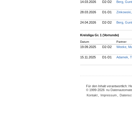
14.03.2026
D2-D2
Berg, Gun
28.03.2026
D1-D1
Zinkowski
24.04.2026
D2-D2
Berg, Gun
Kreisliga Gr. 1 (Vorrunde)
Datum
Partner
19.09.2025
D2-D2
Weeke, M
15.11.2025
D1-D1
Adamek, T
Für den Inhalt verantwortlich: 
© 1999-2026
nu Datenautomate
Kontakt
,
Impressum
,
Datensc