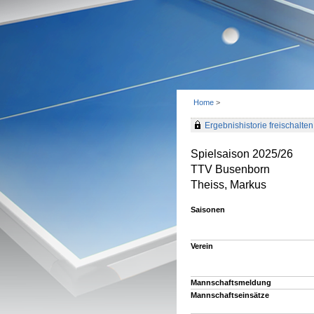
Home
>
Ergebnishistorie freischalten 
Spielsaison 2025/26
TTV Busenborn
Theiss, Markus
Saisonen
Verein
Mannschaftsmeldung
Mannschaftseinsätze