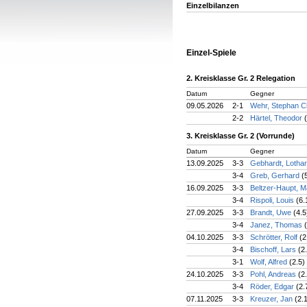
Einzelbilanzen
Einzel-Spiele
2. Kreisklasse Gr. 2 Relegation
Datum
Gegner
09.05.2026
2-1
Wehr, Stephan C
2-2
Härtel, Theodor
3. Kreisklasse Gr. 2 (Vorrunde)
Datum
Gegner
13.09.2025
3-3
Gebhardt, Lotha
3-4
Greb, Gerhard
(
16.09.2025
3-3
Beltzer-Haupt, 
3-4
Rispoli, Louis
(6.
27.09.2025
3-3
Brandt, Uwe
(4.5
3-4
Janez, Thomas
04.10.2025
3-3
Schrötter, Rolf
(2
3-4
Bischoff, Lars
(2
3-1
Wolf, Alfred
(2.5)
24.10.2025
3-3
Pohl, Andreas
(2
3-4
Röder, Edgar
(2.
07.11.2025
3-3
Kreuzer, Jan
(2.