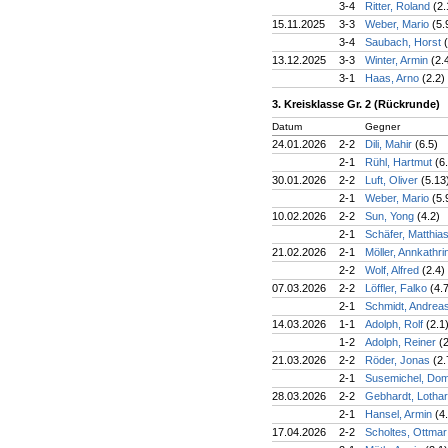
3-4
Ritter, Roland
(2.
15.11.2025
3-3
Weber, Mario
(5.
3-4
Saubach, Horst
13.12.2025
3-3
Winter, Armin
(2.
3-1
Haas, Arno
(2.2)
3. Kreisklasse Gr. 2 (Rückrunde)
Datum
Gegner
24.01.2026
2-2
Dili, Mahir
(6.5)
2-1
Rühl, Hartmut
(6
30.01.2026
2-2
Luft, Oliver
(5.13
2-1
Weber, Mario
(5.
10.02.2026
2-2
Sun, Yong
(4.2)
2-1
Schäfer, Matthia
21.02.2026
2-1
Möller, Annkathr
2-2
Wolf, Alfred
(2.4)
07.03.2026
2-2
Löffler, Falko
(4.
2-1
Schmidt, Andrea
14.03.2026
1-1
Adolph, Rolf
(2.1
1-2
Adolph, Reiner
(
21.03.2026
2-2
Röder, Jonas
(2.
2-1
Susemichel, Dom
28.03.2026
2-2
Gebhardt, Lotha
2-1
Hansel, Armin
(4
17.04.2026
2-2
Scholtes, Ottma