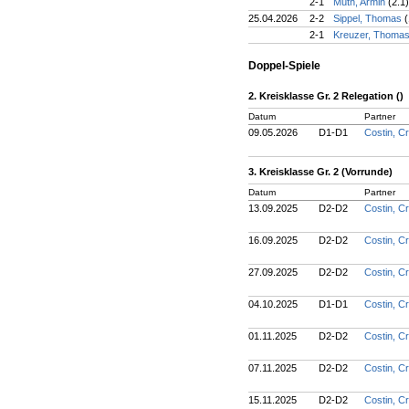
2-1
Müth, Armin
(2.1)
25.04.2026
2-2
Sippel, Thomas
(
2-1
Kreuzer, Thoma
Doppel-Spiele
2. Kreisklasse Gr. 2 Relegation ()
Datum
Partner
09.05.2026
D1-D1
Costin, Cr
3. Kreisklasse Gr. 2 (Vorrunde)
Datum
Partner
13.09.2025
D2-D2
Costin, Cr
16.09.2025
D2-D2
Costin, Cr
27.09.2025
D2-D2
Costin, Cr
04.10.2025
D1-D1
Costin, Cr
01.11.2025
D2-D2
Costin, Cr
07.11.2025
D2-D2
Costin, Cr
15.11.2025
D2-D2
Costin, Cr