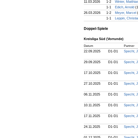
11.03.2026
1-2
Winter, Matthia
1-1
Edich, Arnold
(
26.03.2026
1-2
Meyer, Marcel
1-1
Leppin, Christi
Doppel-Spiele
Kreisliga Süd (Vorrunde)
Datum
Partner
22.09.2025
D1-D1
Specht, 
29.09.2025
D1-D1
Specht, 
17.10.2025
D1-D1
Specht, 
27.10.2025
D1-D1
Specht, 
06.11.2025
D1-D1
Specht, 
10.11.2025
D1-D1
Specht, 
17.11.2025
D1-D1
Specht, 
24.11.2025
D1-D1
Specht, 
01.12.2025
D1-D1
Specht, 