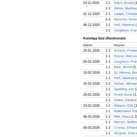
24.11.2025
2-1
Edich, Arnold
(
2-2
Winter, Matthia
01.12.2025
2-1
Leppin, Christi
2-2
Monzner, Kevi
08.12.2025
2-1
Heß, Manfred
(
2-2
Junghenn, Fra
Kreisliga Süd (Rückrunde)
Datum
Gegner
28.01.2026
1-2
Scherlo, Frede
1-1
Hesse, Marcu
09.02.2026
1-2
Junghenn, Fra
1-1
Klein, Bernd
(5.
10.02.2026
1-2
Dr. Himmel, Be
1-1
Heß, Manfred
(
16.02.2026
1-2
Schulz, Michae
1-1
Spalding, Jan
(
20.02.2026
1-2
Kroell, Kevin
(1
1-1
Seibel, Daniel
(
23.02.2026
1-2
Wagner, Dirk
(
1-1
Kellermann, E
06.03.2026
1-2
Bilal, Hayri
(1.3
1-1
Werner, Steffe
09.03.2026
1-2
Cronau, Erhar
1-1
Skopnik, Sven