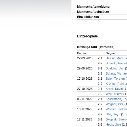
Mannschaftsmeldung
Mannschaftseinsätze
Einzelbilanzen
Einzel-Spiele
Kreisliga Süd (Vorrunde)
Datum
Gegner
22.09.2025
2-1
Hesse, Marcu
2-2
Scherlo, Frede
29.09.2025
2-1
Spalding, Jan
(
2-2
Schulz, Michae
17.10.2025
2-1
Beier, Torsten
(
2-2
Krones, Reinh
27.10.2025
2-1
Kroell, Kevin
(1
2-2
Wölk, Dieter
(1
06.11.2025
2-1
Kellermann, E
2-2
Wagner, Dirk
(
10.11.2025
2-1
Werner, Steffe
2-2
Bilal, Hayri
(1.5
17.11.2025
2-1
Skopnik, Sven
2-2
Heck, Uwe
(1.