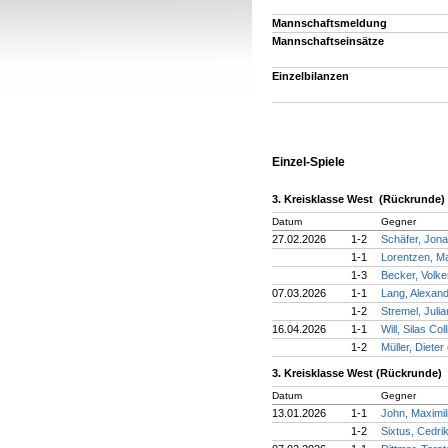
Mannschaftsmeldung
Mannschaftseinsätze
Einzelbilanzen
Einzel-Spiele
3. Kreisklasse West (Rückrunde)
Datum
Gegner
27.02.2026
1-2
Schäfer, Jon
1-1
Lorentzen, M
1-3
Becker, Volk
07.03.2026
1-1
Lang, Alexan
1-2
Stremel, Juli
16.04.2026
1-1
Will, Silas Col
1-2
Müller, Dieter
3. Kreisklasse West (Rückrunde)
Datum
Gegner
13.01.2026
1-1
John, Maximi
1-2
Sixtus, Cedri