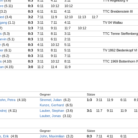
ten
(5.8)
0:3
5:11
4:11
3:11
TTV Angelburg V
mre
(5.11)
0:3
6:11
10:12
10:12
(3.2)
0:3
6:11
6:11
4:11
TTC Breidenstein III
ried
(3.4)
3:2
7:11
11:9
12:10
11:13
11:7
fgang
(1.1)
0:3
3:11
7:11
4:11
TV 04 Wallau
7)
1:3
7:11
9:11
11:7
10:12
as
(5.3)
0:3
7:11
8:11
3:11
TTC Tenne Steffenberg
arvin
(5.1)
0:3
1:11
6:11
2:11
er
(5.4)
0:3
4:11
10:12
5:11
der
(6.1)
0:3
9:11
8:11
5:11
TV 1862 Biedenkopf VI
an
(6.2)
0:3
3:11
9:11
7:11
as
(4.10)
0:3
3:11
10:12
8:11
TTC 1969 Bottenhorn I
han
(4.15)
3:0
11:2
11:4
11:9
Gegner
Sätze
ohn, Petra
(4.10)
Stremel, Julian
(6.2)
1:3
3:11
11:9
6:11
8:
Kunze, Gerhard
(6.5)
ndrej
(4.11)
Lauber, Stephan
(3.6)
3:1
11:7
9:11
11:9
11
Lauber, Jonas
(3.11)
Gegner
Sätze
s, Erik
(4.9)
John, Maximilian
(3.2)
0:3
7:11
4:11
6:11