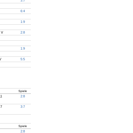
3:7
6:4
1:9
 V
2:8
1:9
V
5:5
Spiele
11
2:8
:7
3:7
Spiele
2:8