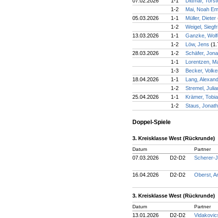
07.02.2026
1-1
Dittmar, Tors
1-2
Mai, Noah E
05.03.2026
1-1
Müller, Dieter
1-2
Weigel, Siegf
13.03.2026
1-1
Ganzke, Wol
1-2
Löw, Jens
(1.
28.03.2026
1-2
Schäfer, Jon
1-1
Lorentzen, M
1-3
Becker, Volk
18.04.2026
1-1
Lang, Alexan
1-2
Stremel, Juli
25.04.2026
1-1
Krämer, Tobi
1-2
Staus, Jonat
Doppel-Spiele
3. Kreisklasse West (Rückrunde)
Datum
Partner
07.03.2026
D2-D2
Scherer-J
16.04.2026
D2-D2
Oberst, A
3. Kreisklasse West (Rückrunde)
Datum
Partner
13.01.2026
D2-D2
Vidakovic