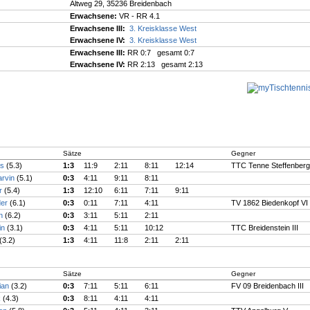
Altweg 29, 35236 Breidenbach
Erwachsene:
VR - RR 4.1
Erwachsene III:
3. Kreisklasse West
Erwachsene IV:
3. Kreisklasse West
Erwachsene III:
RR 0:7 gesamt 0:7
Erwachsene IV:
RR 2:13 gesamt 2:13
Sätze
Gegner
as
(5.3)
1:3
11:9
2:11
8:11
12:14
TTC Tenne Steffenberg
arvin
(5.1)
0:3
4:11
9:11
8:11
er
(5.4)
1:3
12:10
6:11
7:11
9:11
der
(6.1)
0:3
0:11
7:11
4:11
TV 1862 Biedenkopf VI
an
(6.2)
0:3
3:11
5:11
2:11
lin
(3.1)
0:3
4:11
5:11
10:12
TTC Breidenstein III
(3.2)
1:3
4:11
11:8
2:11
2:11
Sätze
Gegner
lian
(3.2)
0:3
7:11
5:11
6:11
FV 09 Breidenbach III
k
(4.3)
0:3
8:11
4:11
4:11