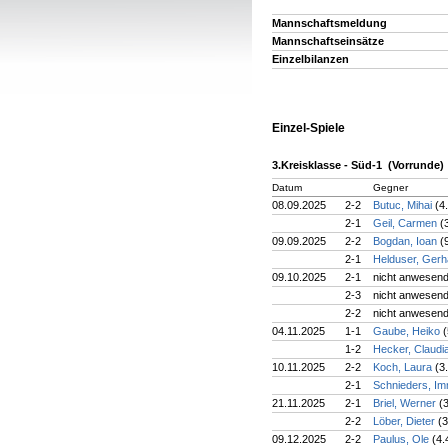
Mannschaftsmeldung
Mannschaftseinsätze
Einzelbilanzen
Einzel-Spiele
3.Kreisklasse - Süd-1 (Vorrunde)
Datum
Gegner
08.09.2025
2-2
Butuc, Mihai
(4
2-1
Geil, Carmen
(
09.09.2025
2-2
Bogdan, Ioan
(
2-1
Helduser, Ger
09.10.2025
2-1
nicht anwesen
2-3
nicht anwesen
2-2
nicht anwesen
04.11.2025
1-1
Gaube, Heiko
(
1-2
Hecker, Claudi
10.11.2025
2-2
Koch, Laura
(3
2-1
Schnieders, I
21.11.2025
2-1
Briel, Werner
(
2-2
Löber, Dieter
(3
09.12.2025
2-2
Paulus, Ole
(4.