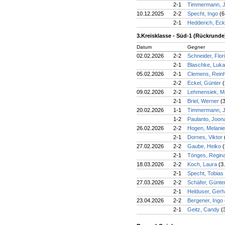
2-1
Timmermann, 
10.12.2025
2-2
Specht, Ingo
(6
2-1
Hedderich, Ec
3.Kreisklasse - Süd-1 (Rückrunde
Datum
Gegner
02.02.2026
2-2
Schneider, Flor
2-1
Blaschke, Luk
05.02.2026
2-1
Clemens, Rein
2-2
Eckel, Günter
(
09.02.2026
2-2
Lehmensiek, Ma
2-1
Briel, Werner
(
20.02.2026
1-1
Timmermann, 
1-2
Paulanto, Joo
26.02.2026
2-2
Hogen, Melani
2-1
Dornes, Viktor
27.02.2026
2-2
Gaube, Heiko
(
2-1
Tönges, Regin
18.03.2026
2-2
Koch, Laura
(3
2-1
Specht, Tobias
27.03.2026
2-2
Schäfer, Günte
2-1
Helduser, Ger
23.04.2026
2-2
Bergener, Ingo
2-1
Geitz, Candy
(