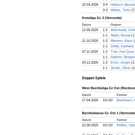
22.04.2026
3-4
Hiebsch, Alexan
3-3
Möbes, Timm
(7
Kreisliga Gr. 2 (Vorrunde)
Datum
Gegner
12.09.2025
1-2
Weichwald, Gün
1-1
Abbel, Richard
(
21.10.2025
1-2
Mertens, Klaus
(
1-1
Döhle, Karlhein
07.11.2025
1-2
Tran, Hue Quo
1-1
Rathner, Benjam
03.12.2025
1-2
Ernst, Jürgen
(1
1-1
Strube, Oliver
(1
Doppel-Spiele
West Bezirksliga Gr Ost (Rückru
Datum
Partner
17.04.2026
D2-D2
Baumbach, 
Bezirksklasse Gr. Ost 1 (Vorrunde
Datum
Partner
22.09.2025
D2-D2
Reiffen, Cl