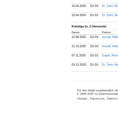
15.04.2026
D2-D2
Dr. Zahn, B
22.04.2026
D1-D1
Dr. Zahn, B
Kreisliga Gr. 2 (Vorrunde)
Datum
Partner
12.09.2025
D2-D2
Assadi, Wai
21.10.2025
D2-D2
Assadi, Wai
07.11.2025
D1-D1
Gajski, Ric
03.12.2025
D1-D1
Dr. Zahn, B
Für den Inhalt verantwortlich: 
© 1999-2026
nu Datenautomate
Kontakt
,
Impressum
,
Datensc