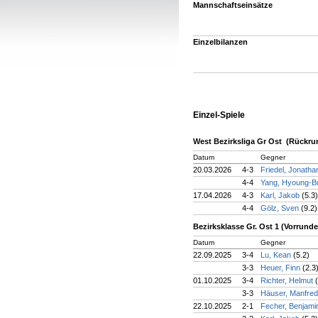
Mannschaftseinsätze
Einzelbilanzen
Einzel-Spiele
West Bezirksliga Gr Ost (Rückru
Datum
Gegner
20.03.2026
4-3
Friedel, Jonath
4-4
Yang, Hyoung-
17.04.2026
4-3
Karl, Jakob
(5.3)
4-4
Gölz, Sven
(9.2)
Bezirksklasse Gr. Ost 1 (Vorrunde
Datum
Gegner
22.09.2025
3-4
Lu, Kean
(5.2)
3-3
Heuer, Finn
(2.3
01.10.2025
3-4
Richter, Helmut
3-3
Häuser, Manfre
22.10.2025
2-1
Fecher, Benjam