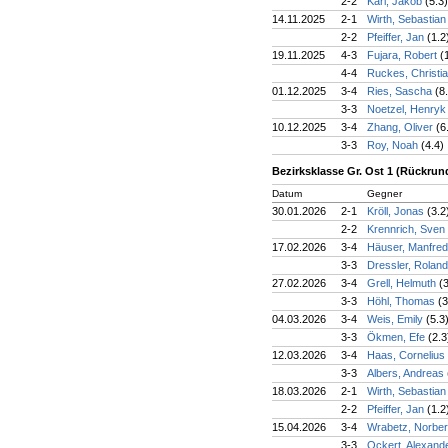
2-2
Karl, Jakob
(5.3)
14.11.2025
2-1
Wirth, Sebastia
2-2
Pfeiffer, Jan
(1.2
19.11.2025
4-3
Fujara, Robert
(
4-4
Ruckes, Christi
01.12.2025
3-4
Ries, Sascha
(8
3-3
Noetzel, Henry
10.12.2025
3-4
Zhang, Oliver
(6
3-3
Roy, Noah
(4.4)
Bezirksklasse Gr. Ost 1 (Rückrun
Datum
Gegner
30.01.2026
2-1
Kröll, Jonas
(3.2
2-2
Krennrich, Sven
17.02.2026
3-4
Häuser, Manfre
3-3
Dressler, Rolan
27.02.2026
3-4
Grell, Helmuth
(
3-3
Höhl, Thomas
(3
04.03.2026
3-4
Weis, Emily
(5.3
3-3
Ökmen, Efe
(2.3
12.03.2026
3-4
Haas, Cornelius
3-3
Albers, Andreas
18.03.2026
2-1
Wirth, Sebastia
2-2
Pfeiffer, Jan
(1.2
15.04.2026
3-4
Wrabetz, Norbe
3-3
Ockert, Alexand