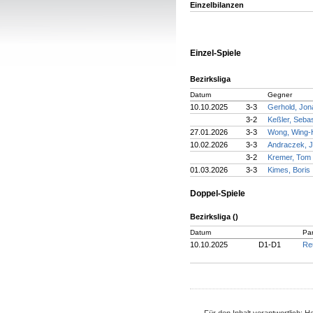
Einzelbilanzen
Einzel-Spiele
Bezirksliga
Datum
Gegner
10.10.2025
3-3
Gerhold, Jon
3-2
Keßler, Sebas
27.01.2026
3-3
Wong, Wing-
10.02.2026
3-3
Andraczek, J
3-2
Kremer, Tom
01.03.2026
3-3
Kimes, Boris
Doppel-Spiele
Bezirksliga ()
Datum
Par
10.10.2025
D1-D1
Reu