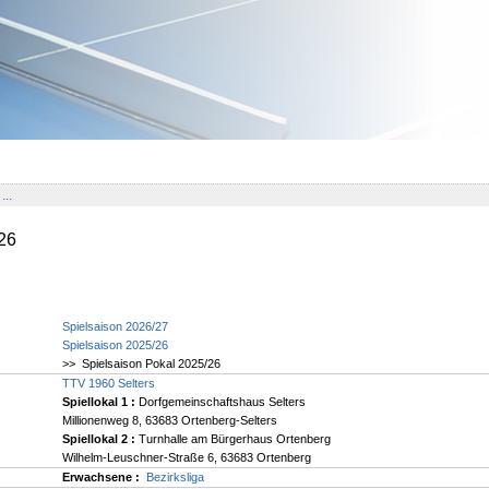
...
26
Spielsaison 2026/27
Spielsaison 2025/26
>> Spielsaison Pokal 2025/26
TTV 1960 Selters
Spiellokal 1
:
Dorfgemeinschaftshaus Selters
Millionenweg 8, 63683 Ortenberg-Selters
Spiellokal 2
:
Turnhalle am Bürgerhaus Ortenberg
Wilhelm-Leuschner-Straße 6, 63683 Ortenberg
Erwachsene :
Bezirksliga