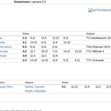
Erwachsene :
gesamt 3:3
Sätze
Gegner
as
1:3
4:11
11:6
11:13
8:11
TV Lützelhausen 19
tian
3:1
12:10
8:11
11:8
12:10
Hin Kenny
0:3
8:11
9:11
9:11
TSG Erlensee 1874 I
essika
3:2
11:7
15:17
7:11
14:12
12:10
TTC Wißmar II
 Noah
3:0
11:4
11:3
11:8
2:3
14:16
12:10
11:6
5:11
6:11
TTC Ockstadt
tner
Gegner
Sätze
tzel, Rico
Herbst, Carsten
3:1
11:13
11:9
11:5
11:
Keßler, Sebastian