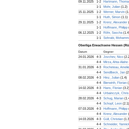
09.11.2025
1-2
Hartmann, Thom
1-1
Mohr, Julian
(1.2)
15.11.2025
1-2
Werner, Marvin
(1
1-1
Huth, Simon
(1.1)
29.11.2025
1-2
Krenz, Alexander
1-1
Hoffmann, Philipp
06.12.2025
1-2
Röhr, Sascha
(1.4
1-1
Sohrabi, Mohamm
Oberliga Erwachsene Hessen (R
Datum
Gegner
24.01.2026
4-3
Jovchev, Nico
(2.
4-4
Mirza, Ahta-Alahe
31.01.2026
4-3
Rocheteau, Ameli
4-4
Sendlbeck, Jan
(2
08.02.2026
4-3
Hinz, Julian
(1.4)
4-4
Bierwirth, Florian
(
14.02.2026
4-3
Hans, Florian
(3.2
4-4
Urbainczyk, Chri
28.02.2026
4-3
Schug, Marian
(1.
4-4
Schopf, Leon
(2.1
07.03.2026
4-3
Hoffmann, Philipp
4-4
Krenz, Alexander
14.03.2026
4-3
Güll, Christian
(1.
4-4
Schneider, Yanni