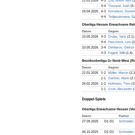
21.03.2026
4-3
Zhu, Andre Siyu
(
4-4
Thorand, Joah
(5.
19.04.2026
4-3
Kornelson, Domin
4-4
Tedjasukmana, S
Oberliga Hessen Erwachsene Rele
Datum
Gegner
10.05.2026
4-3
Drobe, Yaris
(2.1)
4-4
Haschemi, Levi
(2
10.05.2026
3-4
Dehtiarov, Oleksii
3-3
Fagioli, Willi
(1.4)
Bezirksoberliga Gr Nord-West (R
Datum
Gegner
22.01.2026
1-2
Müller, Marvin
(2.3
1-1
Gartner, Mario
(2.
26.02.2026
1-2
Hofmann, Timo
(3
1-1
Groh, Alexander
(
Doppel-Spiele
Oberliga Erwachsene Hessen (Vo
Datum
Partner
27.09.2025
D1-D1
Schneider,
04.10.2025
D1-D1
Schneider,