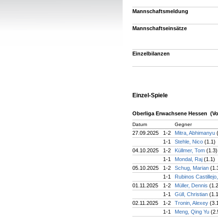
Mannschaftsmeldung
Mannschaftseinsätze
Einzelbilanzen
Einzel-Spiele
Oberliga Erwachsene Hessen (Vo
Datum
Gegner
27.09.2025
1-2
Mitra, Abhimanyu
1-1
Stehle, Nico
(1.1)
04.10.2025
1-2
Küllmer, Tom
(1.3)
1-1
Mondal, Raj
(1.1)
05.10.2025
1-2
Schug, Marian
(1.
1-1
Rubinos Castillejo
01.11.2025
1-2
Müller, Dennis
(1.
1-1
Güll, Christian
(1.
02.11.2025
1-2
Tronin, Alexey
(3.
1-1
Meng, Qing Yu
(2.