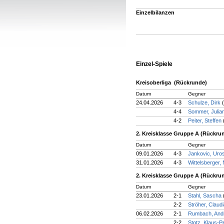
Einzelbilanzen
Einzel-Spiele
Kreisoberliga (Rückrunde)
Datum
Gegner
24.04.2026
4-3
Schulze, Dirk
4-4
Sommer, Julia
4-2
Peiter, Steffen
2. Kreisklasse Gruppe A (Rückru
Datum
Gegner
09.01.2026
4-3
Jankovic, Uro
31.01.2026
4-3
Wittelsberger,
2. Kreisklasse Gruppe A (Rückru
Datum
Gegner
23.01.2026
2-1
Stahl, Sascha
2-2
Ströher, Claud
06.02.2026
2-1
Rumbach, And
2-2
Stotz, Klaus-P