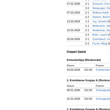
27.02.2026
2-1
Schuster, Ger
2-2
Neuburger, C
07.03.2026
2-1
Reifenscheidt
2-2
Steinen, Burk
13.03.2026
1-2
Joy, Vineeth
(5
1-1
Metternich, Sa
10.04.2026
2-1
Sivakumar, Sa
2-2
Bohn, Laurin
(
25.04.2026
2-1
Quirmbach, G
2-2
Fuchs, Birgit
(
Doppel-Spiele
Kreisoberliga (Rückrunde)
Datum
Partner
24.04.2026
D2-D2
Gelzleichte
2. Kreisklasse Gruppe A (Rückru
Datum
Partner
09.01.2026
D2-D2
Scheugenpf
31.01.2026
D2-D2
Scheugenpf
2. Kreisklasse Gruppe A (Rückru