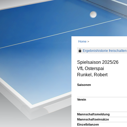
Home
>
Ergebnishistorie freischalten 
Spielsaison 2025/26
VfL Osterspai
Runkel, Robert
Saisonen
Verein
Mannschaftsmeldung
Mannschaftseinsätze
Einzelbilanzen