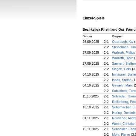
Einzel-Spiele
Bezirksliga Rheinland Ost (Vorr
Datum
Gegner
26.09.2025
2-1
Otterbach, Kai
(
2-2
Steinebach, Ti
27.09.2025
2-1
Wallroth, Philipp
2-2
Wallroth, Björn
(
27.09.2025
2-1
Sannert, Steffe
2-2
Siegert, Felix
(3
04.10.2025
2-1
Imhäuser, Stef
2-2
Isaak, Stefan
(1
04.10.2025
2-1
Gewehr, Marc
(
2-2
Schultheis, Ter
11.10.2025
2-1
Schröder, Tho
2-2
Reifenberg, Pet
18.10.2025
2-1
Schumacher, E
2-2
Hering, Domini
01.11.2025
2-1
Reuscher, Andr
2-2
Wenn, Christia
15.11.2025
2-1
Schneider, Chri
2-2
Mohr, Pierre
(3.