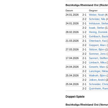
Bezirksliga Rheinland Ost (Rück
Datum
Gegner
24.01.2026
2-1
Weber, Noah
(4
2-2
Schröder, Nils
(
24.01.2026
2-1
Imhäuser, Stef
2-2
Isaak, Stefan
(1
28.02.2026
1-2
Hering, Domini
1-1
Gehlbach, Bast
21.03.2026
2-1
Otterbach, Kai
(
2-2
Geppert, Marc
(
27.03.2026
2-1
Stötzer, Björn
(1
2-2
Sommer, Jens
(
17.04.2026
2-1
Sannert, Steffe
2-2
Limbach, Mika
(
24.04.2026
2-1
Gewehr, Marc
(
2-2
Lanzinger, Nikl
25.04.2026
2-1
Wallroth, Björn
(
2-2
Jelken, André
(2
25.04.2026
2-1
Schneider, Chri
2-2
Quirnheim, Ra
Doppel-Spiele
Bezirksliga Rheinland Ost (Vorru