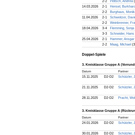
2-2
Peitsch, Andrea
14.03.2026
2-1
Hensel, Burkhar
2-2
Burghaus, Moni
11.04.2026
2-1
Schweitzer, Dav
2-2
Weinbrenner, Fr
18.04.2026
3-4
Flemming, Sonja
3-3
Schneider, Hans
25.04.2026
2-1
Hammer, Ansga
2-2
Maag, Michael
(3
Doppel-Spiele
3. Kreisklasse Gruppe A (Vorrund
Datum
Partner
15.11.2025
D2-D2
Schützler,
21.11.2025
D2-D2
Schützler,
28.11.2025
D2-D2
Pracht, Wo
3. Kreisklasse Gruppe A (Rückru
Datum
Partner
24.01.2026
D2-D2
Schützler,
30.01.2026
D2-D2
Schützler,