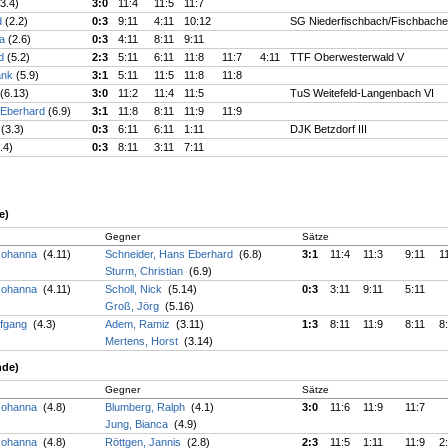
(3.4)
3:0
11:4
11:5
11:7
d
(2.2)
0:3
9:11
4:11
10:12
SG Niederfischbach/Fischbacher
ka
(2.6)
0:3
4:11
8:11
9:11
id
(5.2)
2:3
5:11
6:11
11:8
11:7
4:11
TTF Oberwesterwald V
ank
(5.9)
3:1
5:11
11:5
11:8
11:8
(6.13)
3:0
11:2
11:4
11:5
TuS Weitefeld-Langenbach VI
 Eberhard
(6.9)
3:1
11:8
8:11
11:9
11:9
r
(3.3)
0:3
6:11
6:11
1:11
DJK Betzdorf III
.4)
0:3
8:11
3:11
7:11
e)
Gegner
Sätze
 Johanna
(4.11)
Schneider, Hans Eberhard
(6.8)
3:1
11:4
11:3
9:11
1
Sturm, Christian
(6.9)
 Johanna
(4.11)
Scholl, Nick
(5.14)
0:3
3:11
9:11
5:11
Groß, Jörg
(5.16)
lfgang
(4.3)
Adem, Ramiz
(3.11)
1:3
8:11
11:9
8:11
8
Mertens, Horst
(3.14)
nde)
Gegner
Sätze
 Johanna
(4.8)
Blumberg, Ralph
(4.1)
3:0
11:6
11:9
11:7
Jung, Bianca
(4.9)
 Johanna
(4.8)
Röttgen, Jannis
(2.8)
2:3
11:5
1:11
11:9
2