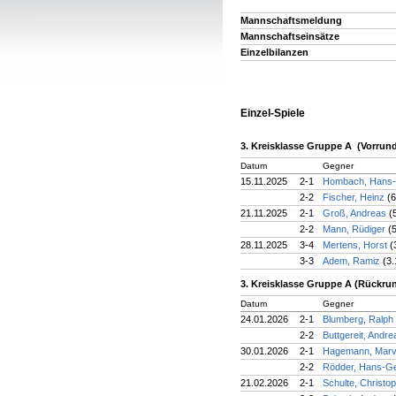
Mannschaftsmeldung
Mannschaftseinsätze
Einzelbilanzen
Einzel-Spiele
3. Kreisklasse Gruppe A (Vorrun
Datum
Gegner
15.11.2025
2-1
Hombach, Hans
2-2
Fischer, Heinz
(6
21.11.2025
2-1
Groß, Andreas
(
2-2
Mann, Rüdiger
(
28.11.2025
3-4
Mertens, Horst
(
3-3
Adem, Ramiz
(3.
3. Kreisklasse Gruppe A (Rückru
Datum
Gegner
24.01.2026
2-1
Blumberg, Ralph
2-2
Buttgereit, Andr
30.01.2026
2-1
Hagemann, Mar
2-2
Rödder, Hans-G
21.02.2026
2-1
Schulte, Christo