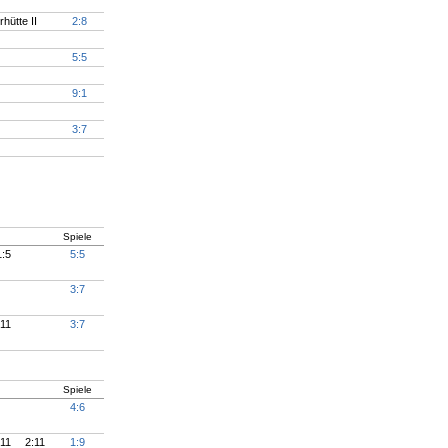
hütte II
2:8
5:5
9:1
3:7
Spiele
1:5
5:5
3:7
:11
3:7
Spiele
4:6
:11
2:11
1:9