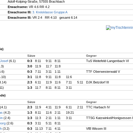
Adolf-Kolping-Straße, 57555 Brachbach
Erwachsene:
VR 4.6 RR 4.2
Erwachsene III:
3. Kreisklasse Gruppe A
Erwachsene III:
VR 2:4 RR 4:10 gesamt 6:14
de)
Sätze
Gegner
-Josef
(6.1)
0:3
8:11
9:11
8:11
TuS Weitefeld-Langenbach VI
.3)
3:0
11:9
11:7
11:8
5.6)
0:3
7:11
3:11
1:11
TTF Oberwesterwald V
5.10)
3:1
11:8
9:11
11:8
11:6
3.14)
2:3
6:11
11:9
11:6
7:11
5:11
DJK Betzdorf III
11)
1:3
11:7
8:11
8:11
3:11
nde)
Sätze
Gegner
(4.1)
2:3
11:9
4:11
11:9
6:11
2:11
TTC Harbach IV
eas
(4.2)
1:3
8:11
11:6
2:11
19:21
vin
(2.4)
1:3
11:3
2:11
1:11
3:11
TTSG Katzwinkel/Honigsessen I
eorg
(2.6)
0:3
3:11
5:11
8:11
ph
(3.2)
0:3
11:13
7:11
4:11
VfB Wissen III