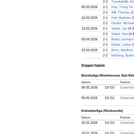
2-2
Tverdokhlib, An
05.03.2026
2-1
Hua, Trung Tin
2-2
Will, Thomas
(1
10.03.2026
2-1
Holl, Matthias
(
2-2
Okafor, Michae
19.03.2026
2-1
Seibel, Jan
(4.3
2-2
Seibel, Kimi
(4.
09.04.2026
2-1
Büttel, Gerhar
2-2
Köhler, Lothar
(
23.04.2026
2-1
Bertz, Manfred
2-2
Neßlang, Burk
Doppel-Spiele
Bezirksliga Rheinhessen Süd Rele
Datum
Partner
09.05.2026
D2-D2
Gutermut
09.05.2026
D1-D1
Gutermut
Kreisoberliga (Rückrunde)
Datum
Partner
15.01.2026
D1-D1
Gutermut
19.01.2026
D1-D1
Gutermut