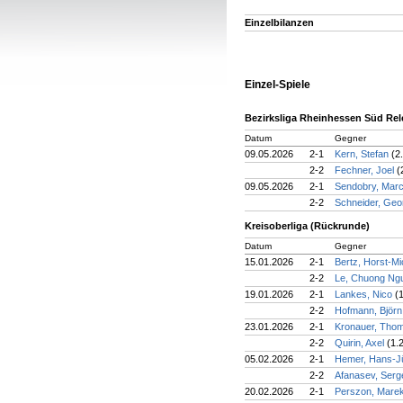
Einzelbilanzen
Einzel-Spiele
Bezirksliga Rheinhessen Süd Rel
Datum
Gegner
09.05.2026
2-1
Kern, Stefan
(2
2-2
Fechner, Joel
(
09.05.2026
2-1
Sendobry, Mar
2-2
Schneider, Ge
Kreisoberliga (Rückrunde)
Datum
Gegner
15.01.2026
2-1
Bertz, Horst-M
2-2
Le, Chuong N
19.01.2026
2-1
Lankes, Nico
(
2-2
Hofmann, Björ
23.01.2026
2-1
Kronauer, Tho
2-2
Quirin, Axel
(1.
05.02.2026
2-1
Hemer, Hans-J
2-2
Afanasev, Serg
20.02.2026
2-1
Perszon, Mare