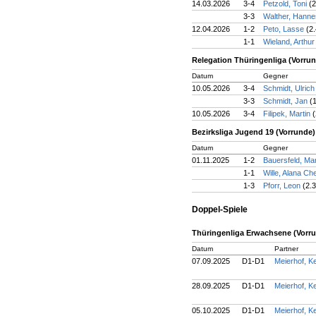
14.03.2026
3-4
Petzold, Toni
(2
3-3
Walther, Hann
12.04.2026
1-2
Peto, Lasse
(2.
1-1
Wieland, Arthu
Relegation Thüringenliga (Vorru
Datum
Gegner
10.05.2026
3-4
Schmidt, Ulric
3-3
Schmidt, Jan
(
10.05.2026
3-4
Filipek, Martin
(
Bezirksliga Jugend 19 (Vorrunde)
Datum
Gegner
01.11.2025
1-2
Bauersfeld, Ma
1-1
Wille, Alana C
1-3
Pforr, Leon
(2.3
Doppel-Spiele
Thüringenliga Erwachsene (Vorr
Datum
Partner
07.09.2025
D1-D1
Meierhof, K
28.09.2025
D1-D1
Meierhof, K
05.10.2025
D1-D1
Meierhof, K