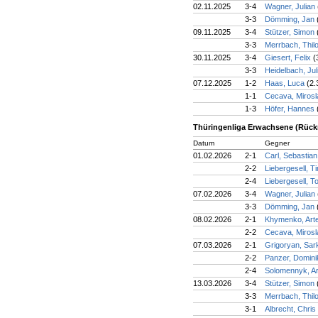
02.11.2025
3-4
Wagner, Julian
3-3
Dömming, Jan
09.11.2025
3-4
Stützer, Simon
3-3
Merrbach, Thil
30.11.2025
3-4
Giesert, Felix
(
3-3
Heidelbach, Jul
07.12.2025
1-2
Haas, Luca
(2.
1-1
Cecava, Miros
1-3
Höfer, Hannes
Thüringenliga Erwachsene (Rück
Datum
Gegner
01.02.2026
2-1
Carl, Sebastia
2-2
Liebergesell, T
2-4
Liebergesell, T
07.02.2026
3-4
Wagner, Julian
3-3
Dömming, Jan
08.02.2026
2-1
Khymenko, Ar
2-2
Cecava, Miros
07.03.2026
2-1
Grigoryan, Sar
2-2
Panzer, Domin
2-4
Solomennyk, Ar
13.03.2026
3-4
Stützer, Simon
3-3
Merrbach, Thil
3-1
Albrecht, Chris