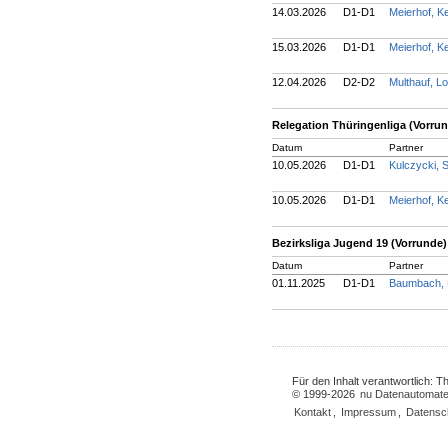
14.03.2026
D1-D1
Meierhof, K
15.03.2026
D1-D1
Meierhof, K
12.04.2026
D2-D2
Multhauf, L
Relegation Thüringenliga (Vorru
Datum
Partner
10.05.2026
D1-D1
Kulczycki,
10.05.2026
D1-D1
Meierhof, K
Bezirksliga Jugend 19 (Vorrunde)
Datum
Partner
01.11.2025
D1-D1
Baumbach,
Für den Inhalt verantwortlich: 
© 1999-2026
nu Datenautomate
Kontakt
,
Impressum
,
Datensc