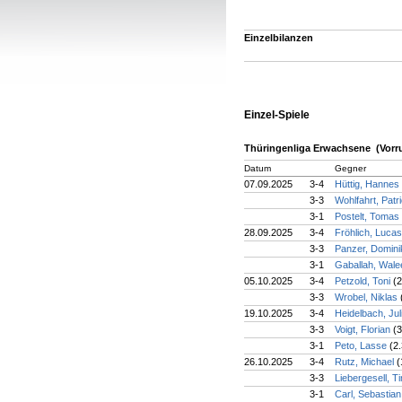
Einzelbilanzen
Einzel-Spiele
Thüringenliga Erwachsene (Vorr
Datum
Gegner
07.09.2025
3-4
Hüttig, Hannes
3-3
Wohlfahrt, Patr
3-1
Postelt, Tomas
28.09.2025
3-4
Fröhlich, Luca
3-3
Panzer, Domin
3-1
Gaballah, Wal
05.10.2025
3-4
Petzold, Toni
(2
3-3
Wrobel, Niklas
19.10.2025
3-4
Heidelbach, Jul
3-3
Voigt, Florian
(3
3-1
Peto, Lasse
(2.
26.10.2025
3-4
Rutz, Michael
(
3-3
Liebergesell, T
3-1
Carl, Sebastia