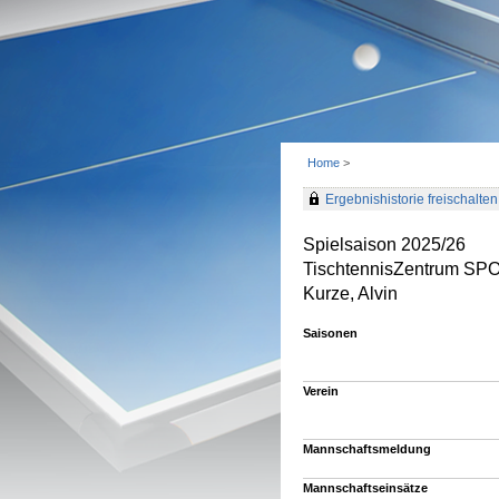
Home
>
Ergebnishistorie freischalten 
Spielsaison 2025/26
TischtennisZentrum SPO
Kurze, Alvin
Saisonen
Verein
Mannschaftsmeldung
Mannschaftseinsätze