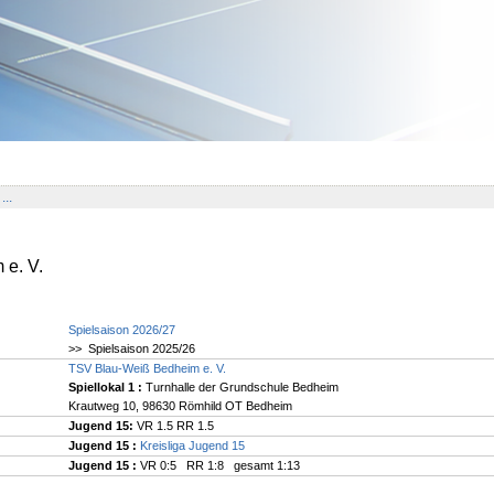
...
e. V.
Spielsaison 2026/27
>> Spielsaison 2025/26
TSV Blau-Weiß Bedheim e. V.
Spiellokal 1
:
Turnhalle der Grundschule Bedheim
Krautweg 10, 98630 Römhild OT Bedheim
Jugend 15:
VR 1.5 RR 1.5
Jugend 15 :
Kreisliga Jugend 15
Jugend 15 :
VR 0:5 RR 1:8 gesamt 1:13