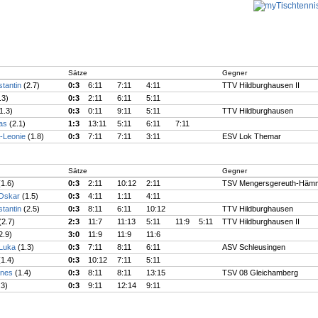
Sätze
Gegner
stantin
(2.7)
0:3
6:11
7:11
4:11
TTV Hildburghausen II
.3)
0:3
2:11
6:11
5:11
1.3)
0:3
0:11
9:11
5:11
TTV Hildburghausen
mas
(2.1)
1:3
13:11
5:11
6:11
7:11
a-Leonie
(1.8)
0:3
7:11
7:11
3:11
ESV Lok Themar
Sätze
Gegner
(1.6)
0:3
2:11
10:12
2:11
TSV Mengersgereuth-Häm
-Oskar
(1.5)
0:3
4:11
1:11
4:11
stantin
(2.5)
0:3
8:11
6:11
10:12
TTV Hildburghausen
(2.7)
2:3
11:7
11:13
5:11
11:9
5:11
TTV Hildburghausen II
2.9)
3:0
11:9
11:9
11:6
 Luka
(1.3)
0:3
7:11
8:11
6:11
ASV Schleusingen
(1.4)
0:3
10:12
7:11
5:11
nnes
(1.4)
0:3
8:11
8:11
13:15
TSV 08 Gleichamberg
.3)
0:3
9:11
12:14
9:11