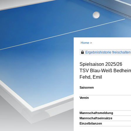
Home
>
Ergebnishistorie freischalten 
Spielsaison 2025/26
TSV Blau-Weiß Bedheim 
Fehd, Emil
Saisonen
Verein
Mannschaftsmeldung
Mannschaftseinsätze
Einzelbilanzen