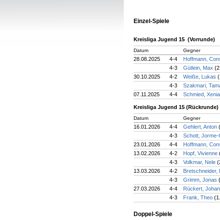
Einzel-Spiele
Kreisliga Jugend 15 (Vorrunde)
Datum
Gegner
28.08.2025
4-4
Hoffmann, Con
4-3
Gütlein, Max
(2
30.10.2025
4-2
Weiße, Lukas
(
4-3
Szakmari, Ta
07.11.2025
4-4
Schmied, Xeni
Kreisliga Jugend 15 (Rückrunde)
Datum
Gegner
16.01.2026
4-4
Gehlert, Anton
4-3
Schott, Jorme
23.01.2026
4-4
Hoffmann, Con
13.02.2026
4-2
Hopf, Vivienne
4-3
Volkmar, Nele
(
13.03.2026
4-2
Bretschneider,
4-3
Grimm, Jonas
27.03.2026
4-4
Rückert, Joha
4-3
Frank, Theo
(1
Doppel-Spiele