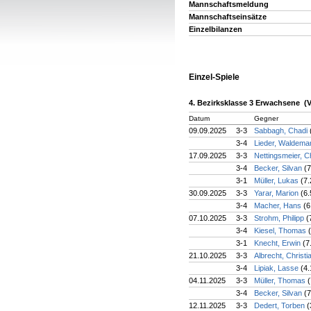
Mannschaftsmeldung
Mannschaftseinsätze
Einzelbilanzen
Einzel-Spiele
4. Bezirksklasse 3 Erwachsene (
Datum
Gegner
09.09.2025
3-3
Sabbagh, Chadi
3-4
Lieder, Waldema
17.09.2025
3-3
Nettingsmeier, C
3-4
Becker, Silvan
(7
3-1
Müller, Lukas
(7.
30.09.2025
3-3
Yarar, Marion
(6.
3-4
Macher, Hans
(6
07.10.2025
3-3
Strohm, Philipp
(
3-4
Kiesel, Thomas
3-1
Knecht, Erwin
(7
21.10.2025
3-3
Albrecht, Christ
3-4
Lipiak, Lasse
(4.
04.11.2025
3-3
Müller, Thomas
(
3-4
Becker, Silvan
(7
12.11.2025
3-3
Dedert, Torben
(