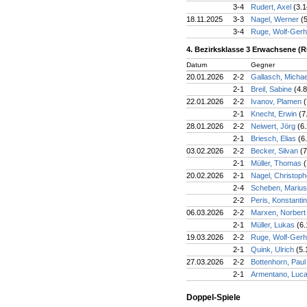
3-4
Rudert, Axel
(3.1
18.11.2025
3-3
Nagel, Werner
(
3-4
Ruge, Wolf-Ger
4. Bezirksklasse 3 Erwachsene (
Datum
Gegner
20.01.2026
2-2
Gallasch, Micha
2-1
Breil, Sabine
(4.8
22.01.2026
2-2
Ivanov, Plamen
(
2-1
Knecht, Erwin
(7
28.01.2026
2-2
Neiwert, Jörg
(6.
2-1
Briesch, Elias
(6
03.02.2026
2-2
Becker, Silvan
(7
2-1
Müller, Thomas
(
20.02.2026
2-1
Nagel, Christop
2-4
Scheben, Mariu
2-2
Peris, Konstanti
06.03.2026
2-2
Marxen, Norber
2-1
Müller, Lukas
(6.
19.03.2026
2-2
Ruge, Wolf-Ger
2-1
Quink, Ulrich
(5.
27.03.2026
2-2
Bottenhorn, Pau
2-1
Armentano, Luc
Doppel-Spiele