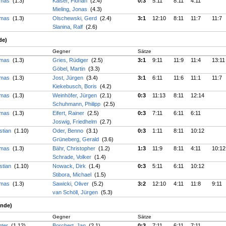
omas
(1.3)
Kaiser, Florian
(2.4)
0:3
5:11
8:11
4:11
Mieling, Jonas
(4.3)
omas
(1.3)
Olschewski, Gerd
(2.4)
3:1
12:10
8:11
11:7
11:7
Slanina, Ralf
(2.6)
de)
Gegner
Sätze
omas
(1.3)
Gries, Rüdiger
(2.5)
3:1
9:11
11:9
11:4
13:11
Göbel, Martin
(3.3)
omas
(1.3)
Jost, Jürgen
(3.4)
3:1
6:11
11:6
11:1
11:7
Kiekebusch, Boris
(4.2)
omas
(1.3)
Weinhöfer, Jürgen
(2.1)
0:3
11:13
8:11
12:14
Schuhmann, Philipp
(2.5)
omas
(1.3)
Eifert, Rainer
(2.5)
0:3
7:11
6:11
6:11
Joswig, Friedhelm
(2.7)
stian
(1.10)
Oder, Benno
(3.1)
0:3
1:11
8:11
10:12
Grüneberg, Gerald
(3.6)
omas
(1.3)
Bähr, Christopher
(1.2)
1:3
11:9
8:11
4:11
10:12
Schrade, Volker
(1.4)
stian
(1.10)
Nowack, Dirk
(1.4)
0:3
5:11
6:11
10:12
Stibora, Michael
(1.5)
omas
(1.3)
Sawicki, Oliver
(5.2)
3:2
12:10
4:11
11:8
9:11
van Schöll, Jürgen
(5.3)
unde)
Gegner
Sätze
nter
(1.12)
Borchert, Jan
(2.1)
0:3
7:11
6:11
7:11