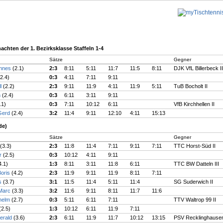
chten der 1. Bezirksklasse Staffeln 1-4
Sätze
Gegner
annes
(2.1)
2:3
8:11
5:11
11:7
11:5
8:11
DJK VfL Billerbeck II
(2.4)
0:3
4:11
7:11
9:11
ll
(2.2)
2:3
9:11
11:9
4:11
11:9
5:11
TuB Bocholt II
n
(2.4)
0:3
6:11
3:11
9:11
.1)
0:3
7:11
10:12
6:11
VfB Kirchhellen II
 Gerd
(2.4)
3:2
11:4
9:11
12:10
4:11
15:13
de)
Sätze
Gegner
(3.3)
2:3
11:8
11:4
7:11
9:11
7:11
TTC Horst-Süd II
er
(2.5)
0:3
10:12
4:11
9:11
4.1)
1:3
8:11
3:11
11:8
6:11
TTC BW Datteln III
Boris
(4.2)
2:3
11:9
9:11
11:9
8:11
7:11
as
(3.7)
3:1
11:5
11:4
5:11
11:4
SG Suderwich II
Marc
(3.3)
3:2
11:6
9:11
8:11
11:7
11:6
dhelm
(2.7)
0:3
5:11
6:11
7:11
TTV Waltrop 99 II
(2.5)
1:3
10:12
6:11
11:9
7:11
erald
(3.6)
2:3
6:11
11:9
11:7
10:12
13:15
PSV Recklinghausen 