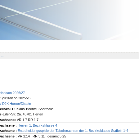
...
elsaison 2026/27
Spielsaison 2025/26
 DJK Herten/Disteln
ellokal 1
:
Klaus-Bechtel-Sporthalle
tz-Erler-Str. 2a, 45701 Herten
wachsene:
VR 1.7 RR 1.7
wachsene :
Herren 1. Bezirksklasse 4
wachsene :
Entscheidungsspiele der Tabellenachten der 1. Bezirksklasse Staffeln 1-4
wachsene :
VR 2:14 RR 3:11 gesamt 5:25