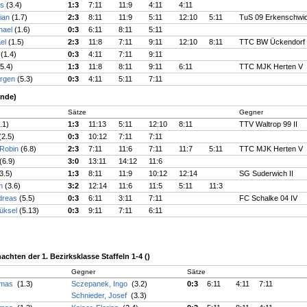
us
(3.4)
1:3
7:11
11:9
4:11
4:11
tian
(1.7)
2:3
8:11
11:9
5:11
12:10
5:11
TuS 09 Erkenschwi
hael
(1.6)
0:3
6:11
8:11
5:11
ael
(1.5)
2:3
11:8
7:11
9:11
12:10
8:11
TTC BW Ückendorf
k
(1.4)
0:3
4:11
7:11
9:11
(5.4)
1:3
11:8
8:11
9:11
6:11
TTC MJK Herten V
ürgen
(5.3)
0:3
4:11
5:11
7:11
unde)
Sätze
Gegner
.1)
1:3
11:13
5:11
12:10
8:11
TTV Waltrop 99 II
(2.5)
0:3
10:12
7:11
7:11
 Robin
(6.8)
2:3
7:11
11:6
7:11
11:7
5:11
TTC MJK Herten V
(6.9)
3:0
13:11
14:12
11:6
3.5)
1:3
8:11
11:9
10:12
12:14
SG Suderwich II
om
(3.6)
3:2
12:14
11:6
11:5
5:11
11:3
dreas
(5.5)
0:3
6:11
3:11
7:11
FC Schalke 04 IV
üksel
(5.13)
0:3
9:11
7:11
6:11
chten der 1. Bezirksklasse Staffeln 1-4 ()
Gegner
Sätze
omas
(1.3)
Sczepanek, Ingo
(3.2)
0:3
6:11
4:11
7:11
Schnieder, Josef
(3.3)