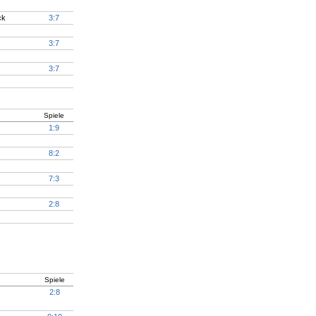
ck
3:7
3:7
3:7
Spiele
1:9
8:2
7:3
2:8
Spiele
2:8