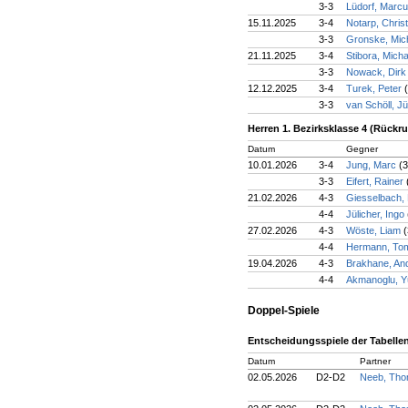
3-3
Lüdorf, Marc
15.11.2025
3-4
Notarp, Chris
3-3
Gronske, Mic
21.11.2025
3-4
Stibora, Mich
3-3
Nowack, Dir
12.12.2025
3-4
Turek, Peter
3-3
van Schöll, J
Herren 1. Bezirksklasse 4 (Rückr
Datum
Gegner
10.01.2026
3-4
Jung, Marc
(3
3-3
Eifert, Rainer
21.02.2026
4-3
Giesselbach,
4-4
Jülicher, Ingo
27.02.2026
4-3
Wöste, Liam
(
4-4
Hermann, T
19.04.2026
4-3
Brakhane, An
4-4
Akmanoglu, Y
Doppel-Spiele
Entscheidungsspiele der Tabellena
Datum
Partner
02.05.2026
D2-D2
Neeb, Th