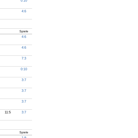
0:10
4:6
Spiele
4:6
4:6
7:3
0:10
3:7
3:7
3:7
11:5
3:7
Spiele
1:9