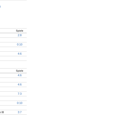
Spiele
2:8
0:10
4:6
Spiele
4:6
4:6
7:3
0:10
III
3:7