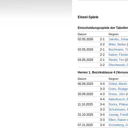
Einzel-Spiele
Entscheidungsspiele der Tabellena
Datum
Gegner
02.05.2026
2-1
Jakobs, Joh
2-2
Ahler, Stefan
02.05.2026
2-1
Buchmann, Ti
2-2
Kaiser, Floria
03.05.2026
2-1
Riedel, Tim
(2
2-2
Olschewski,
Herren 1. Bezirksklasse 4 (Vorrun
Datum
Gegner
06.09.2025
3-4
Göbel, Martin
3-3
Gries, Rüdig
20.09.2025
4-3
Drees, Jörn
(
4-4
Kiekebusch, 
11.10.2025
3-4
Dorka, Phile
3-3
Schuhmann, 
31.10.2025
3-4
Joswig, Frie
3-3
Eifert, Rainer
07.11.2025
3-4
Grüneberg, G