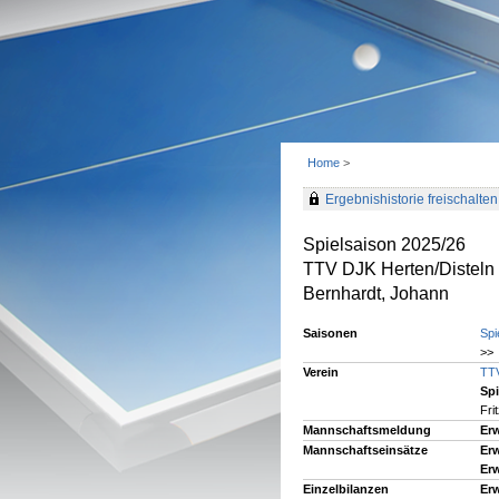
Home
>
Ergebnishistorie freischalten 
Spielsaison 2025/26
TTV DJK Herten/Disteln
Bernhardt, Johann
Saisonen
Spi
>> 
Verein
TTV
Spi
Fri
Mannschaftsmeldung
Er
Mannschaftseinsätze
Er
Er
Einzelbilanzen
Er