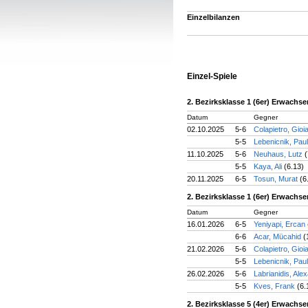
Einzelbilanzen
Einzel-Spiele
2. Bezirksklasse 1 (6er) Erwachs
Datum
Gegner
02.10.2025
5-6
Colapietro, Gioi
5-5
Lebenicnik, Pau
11.10.2025
5-6
Neuhaus, Lutz
(
5-5
Kaya, Ali
(6.13)
20.11.2025
6-5
Tosun, Murat
(6
2. Bezirksklasse 1 (6er) Erwachs
Datum
Gegner
16.01.2026
6-5
Yeniyapi, Ercan
6-6
Acar, Mücahid
(
21.02.2026
5-6
Colapietro, Gioi
5-5
Lebenicnik, Pau
26.02.2026
5-6
Labrianidis, Al
5-5
Kves, Frank
(6.
2. Bezirksklasse 5 (4er) Erwachs