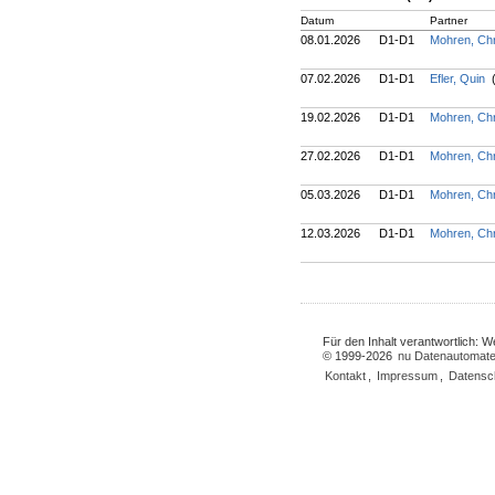
Datum
Partner
08.01.2026
D1-D1
Mohren, Chr
07.02.2026
D1-D1
Efler, Quin
(
19.02.2026
D1-D1
Mohren, Chr
27.02.2026
D1-D1
Mohren, Chr
05.03.2026
D1-D1
Mohren, Chr
12.03.2026
D1-D1
Mohren, Chr
Für den Inhalt verantwortlich: 
© 1999-2026
nu Datenautomate
Kontakt
,
Impressum
,
Datensc