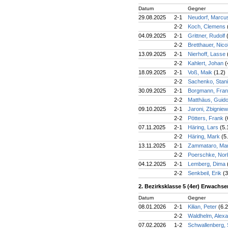
Datum
Gegner
29.08.2025
2-1
Neudorf, Marc
2-2
Koch, Clemens
04.09.2025
2-1
Grittner, Rudolf
2-2
Bretthauer, Nic
13.09.2025
2-1
Nierhoff, Lasse
2-2
Kahlert, Johan
(
18.09.2025
2-1
Voß, Maik
(1.2)
2-2
Sachenko, Stan
30.09.2025
2-1
Borgmann, Fra
2-2
Matthäus, Guid
09.10.2025
2-1
Jaroni, Zbignie
2-2
Pötters, Frank
(
07.11.2025
2-1
Häring, Lars
(5.
2-2
Häring, Mark
(5
13.11.2025
2-1
Zammataro, Ma
2-2
Poerschke, Nor
04.12.2025
2-1
Lemberg, Dima
2-2
Senkbeil, Erik
(3
2. Bezirksklasse 5 (4er) Erwachs
Datum
Gegner
08.01.2026
2-1
Kilian, Peter
(6.2
2-2
Waldhelm, Alex
07.02.2026
1-2
Schwallenberg,