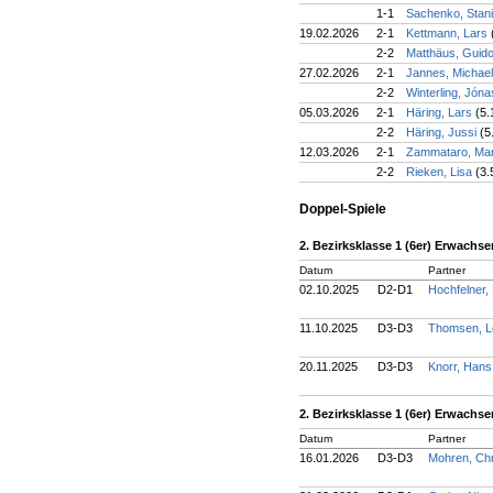
1-1
Sachenko, Stan
19.02.2026
2-1
Kettmann, Lars
2-2
Matthäus, Guid
27.02.2026
2-1
Jannes, Michae
2-2
Winterling, Jón
05.03.2026
2-1
Häring, Lars
(5.
2-2
Häring, Jussi
(5
12.03.2026
2-1
Zammataro, Ma
2-2
Rieken, Lisa
(3.
Doppel-Spiele
2. Bezirksklasse 1 (6er) Erwachs
Datum
Partner
02.10.2025
D2-D1
Hochfelner,
11.10.2025
D3-D3
Thomsen, 
20.11.2025
D3-D3
Knorr, Han
2. Bezirksklasse 1 (6er) Erwachs
Datum
Partner
16.01.2026
D3-D3
Mohren, Chr