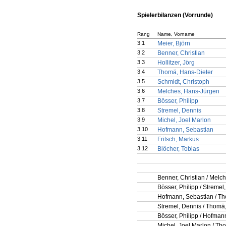
Spielerbilanzen (Vorrunde)
Rang
Name, Vorname
3.1
Meier, Björn
3.2
Benner, Christian
3.3
Hollitzer, Jörg
3.4
Thomä, Hans-Dieter
3.5
Schmidt, Christoph
3.6
Melches, Hans-Jürgen
3.7
Bösser, Philipp
3.8
Stremel, Dennis
3.9
Michel, Joel Marlon
3.10
Hofmann, Sebastian
3.11
Fritsch, Markus
3.12
Blöcher, Tobias
Benner, Christian / Melc
Bösser, Philipp / Stremel
Hofmann, Sebastian / Th
Stremel, Dennis / Thomä
Bösser, Philipp / Hofman
Michel, Joel Marlon / Th