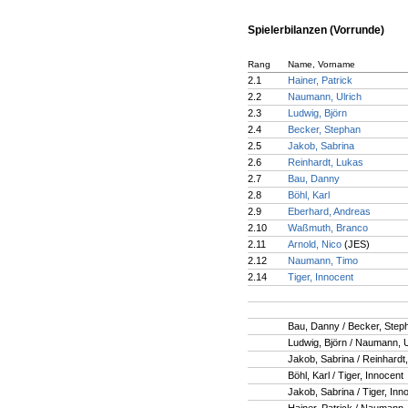
Spielerbilanzen (Vorrunde)
Rang
Name, Vorname
2.1
Hainer, Patrick
2.2
Naumann, Ulrich
2.3
Ludwig, Björn
2.4
Becker, Stephan
2.5
Jakob, Sabrina
2.6
Reinhardt, Lukas
2.7
Bau, Danny
2.8
Böhl, Karl
2.9
Eberhard, Andreas
2.10
Waßmuth, Branco
2.11
Arnold, Nico
(JES)
2.12
Naumann, Timo
2.14
Tiger, Innocent
Bau, Danny / Becker, Step
Ludwig, Björn / Naumann, U
Jakob, Sabrina / Reinhardt
Böhl, Karl / Tiger, Innocent
Jakob, Sabrina / Tiger, Inn