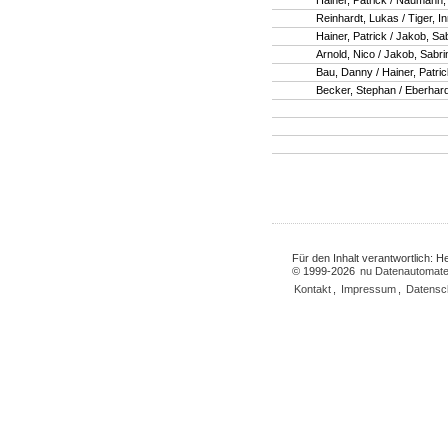
Hainer, Patrick / Naumann, 
Reinhardt, Lukas / Tiger, I
Hainer, Patrick / Jakob, Sa
Arnold, Nico / Jakob, Sabri
Bau, Danny / Hainer, Patri
Becker, Stephan / Eberhar
Für den Inhalt verantwortlich: 
© 1999-2026
nu Datenautomate
Kontakt
,
Impressum
,
Datensc