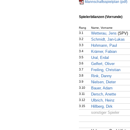
Mannschaftsspielplan (pdf)
Spielerbilanzen (Vorrunde)
Rang
Name, Vorname
3.1
Wetterau, Jens
(SPV)
3.2
Schmidt, Jan-Lukas
3.3
Hohmann, Paul
3.4
Krämer, Fabian
3.5
Ural, Erdal
3.6
Gelfert, Oliver
3.7
Freiling, Christian
3.8
Rink, Danny
3.9
Nielsen, Dieter
3.10
Bauer, Adam
3.11
Dersch, Anette
3.12
Ulbrich, Heinz
3.15
Hillberg, Dirk
sonstiger Spieler