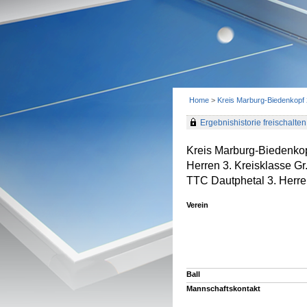
Home
>
Kreis Marburg-Biedenkopf
Ergebnishistorie freischalten 
Kreis Marburg-Biedenko
Herren 3. Kreisklasse G
TTC Dautphetal 3. Herre
Verein
Ball
Mannschaftskontakt