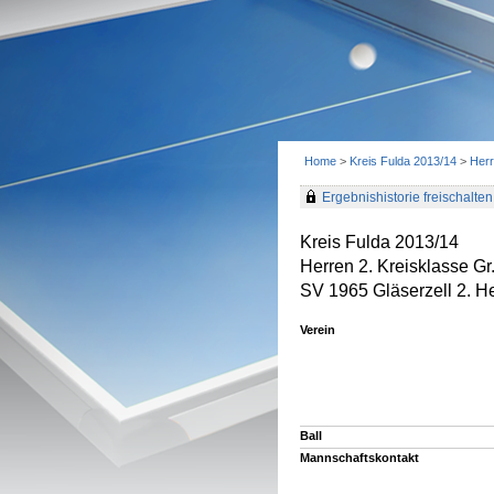
Home
>
Kreis Fulda 2013/14
>
Herr
Ergebnishistorie freischalten 
Kreis Fulda 2013/14
Herren 2. Kreisklasse Gr
SV 1965 Gläserzell 2. H
Verein
Ball
Mannschaftskontakt