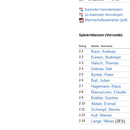
Kalender herunterladen
Zu Kalender hinzufügen
Mannschaftsspielplan (pdf)
Spielerbilanzen (Vorrunde)
Rang
Name, Vorname
2.1
Back, Andreas
2.2
Enners, Burkhard
2.3
Halsch, Thomas
2.4
Grittner, Dirk
2.5
Byrtek, Peter
2.6
Bail, Julian
2.7
Hagemann, Klaus
2.8
Massaccesi, Claudio
2.9
Brähler, Günther
2.10
Akbari, Esmail
2.11
Schrimpf, Dennis
2.12
Aull, Werner
2.15
Lange, Niklas
(JES)