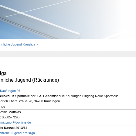
nliche Jugend Kreisliga
>
...
iga
nliche Jugend (Rückrunde)
Kaufungen 07
ellokal 1:
Sporthalle der IGS Gesamtschule Kaufungen Eingang Neue Sporthalle
edrich Ebert Straße 28, 34260 Kaufungen
nge
midt, Matthias
.: 05605-7295
mitti.mof@t-online.de
is Kassel 2013/14
nliche Jugend Kreisliga