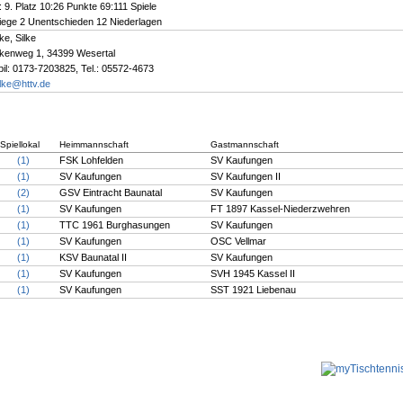
 9. Platz 10:26 Punkte 69:111 Spiele
iege 2 Unentschieden 12 Niederlagen
ke, Silke
kenweg 1, 34399 Wesertal
il: 0173-7203825, Tel.: 05572-4673
lke@httv.de
Spiellokal
Heimmannschaft
Gastmannschaft
(1)
FSK Lohfelden
SV Kaufungen
(1)
SV Kaufungen
SV Kaufungen II
(2)
GSV Eintracht Baunatal
SV Kaufungen
(1)
SV Kaufungen
FT 1897 Kassel-Niederzwehren
(1)
TTC 1961 Burghasungen
SV Kaufungen
(1)
SV Kaufungen
OSC Vellmar
(1)
KSV Baunatal II
SV Kaufungen
(1)
SV Kaufungen
SVH 1945 Kassel II
(1)
SV Kaufungen
SST 1921 Liebenau