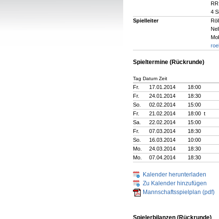
RR:
4 S
Spielleiter
Röl
Nel
Mob
roe
Spieltermine (Rückrunde)
Tag Datum Zeit
Fr.
17.01.2014
18:00
Fr.
24.01.2014
18:30
So.
02.02.2014
15:00
Fr.
21.02.2014
18:00 t
Sa.
22.02.2014
15:00
Fr.
07.03.2014
18:30
So.
16.03.2014
10:00
Mo.
24.03.2014
18:30
Mo.
07.04.2014
18:30
Kalender herunterladen
Zu Kalender hinzufügen
Mannschaftsspielplan (pdf)
Spielerbilanzen (Rückrunde)