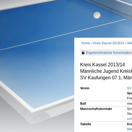
Home
>
Kreis Kassel 2013/14
>
Män
Ergebnishistorie freischalten 
Kreis Kassel 2013/14
Männliche Jugend Kreisl
SV Kaufungen 07 1. Män
Verein
SV 
Spi
Fri
Ball
ora
Mannschaftskontakt
Sch
Tel
sch
Tabelle
Kre
Män