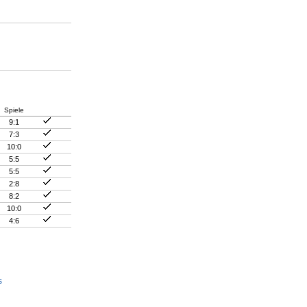
Spiele
9:1
7:3
10:0
5:5
5:5
2:8
8:2
10:0
4:6