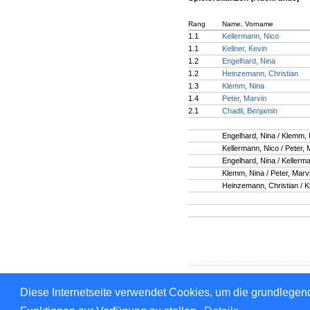
Rang
Name, Vorname
1.1
Kellermann, Nico
1.1
Kellner, Kevin
1.2
Engelhard, Nina
1.2
Heinzemann, Christian
1.3
Klemm, Nina
1.4
Peter, Marvin
2.1
Chadli, Benjamin
Engelhard, Nina / Klemm, 
Kellermann, Nico / Peter, 
Engelhard, Nina / Kellerm
Klemm, Nina / Peter, Marv
Heinzemann, Christian / 
Für den Inhalt verantwortlich: 
Diese Internetseite verwendet Cookies, um die grundlegend
© 1999-2026
nu Datenautomate