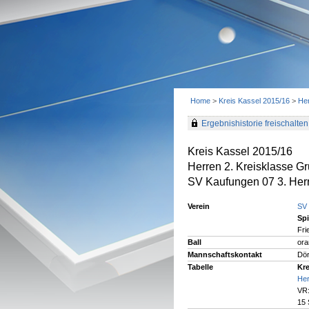
Home
>
Kreis Kassel 2015/16
>
Her
Ergebnishistorie freischalten 
Kreis Kassel 2015/16
Herren 2. Kreisklasse G
SV Kaufungen 07 3. Herr
Verein
SV 
Spi
Fri
Ball
ora
Mannschaftskontakt
Dör
Tabelle
Kre
Her
VR:
15 