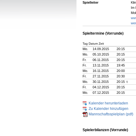
Spielleiter
Kli
Im 
Mob
www
wer
Spieltermine (Vorrunde)
Tag Datum Zeit
Mo.
14.09.2015
20:15
Mo.
05.10.2015
20:15
Fr.
06.11.2015
20:15
Fr.
13.11.2015
19:45
Mo.
16.11.2015
20:00
Fr.
27.11.2015
20:30
Mo.
30.11.2015
20:15 t
Fr.
04.12.2015
20:15
Mo.
07.12.2015
20:15
Kalender herunterladen
Zu Kalender hinzufügen
Mannschaftsspielplan (pdf)
Spielerbilanzen (Vorrunde)