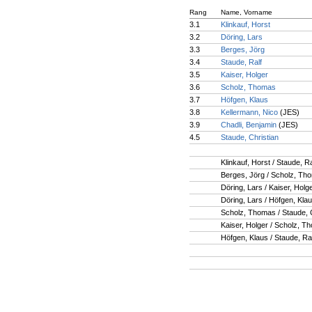
Rang
Name, Vorname
3.1
Klinkauf, Horst
3.2
Döring, Lars
3.3
Berges, Jörg
3.4
Staude, Ralf
3.5
Kaiser, Holger
3.6
Scholz, Thomas
3.7
Höfgen, Klaus
3.8
Kellermann, Nico
(JES)
3.9
Chadli, Benjamin
(JES)
4.5
Staude, Christian
Klinkauf, Horst / Staude, Ra
Berges, Jörg / Scholz, Th
Döring, Lars / Kaiser, Holg
Döring, Lars / Höfgen, Kla
Scholz, Thomas / Staude, C
Kaiser, Holger / Scholz, T
Höfgen, Klaus / Staude, Ra