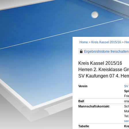
Home
>
Kreis Kassel 2015/16
>
Her
Ergebnishistorie freischalten 
Kreis Kassel 2015/16
Herren 2. Kreisklasse G
SV Kaufungen 07 4. Herr
Verein
SV 
Spi
Fri
Ball
ora
Mannschaftskontakt
Sch
Mob
Tel
se
Tabelle
Kre