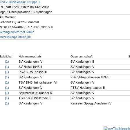
ren 2. Kreisklasse Gruppe 1
 9. Platz 8:28 Punkte 86:142 Spiele
iege 2 Unentschieden 13 Niederlagen
nke, Werner
Lehnhof 15, 34225 Baunatal
il: 0172-5674043, Tel.: 0561-9491530
.dvag.de/Werner.Klinke
nerklinke@t-online.de
Spiellokal
Heimmannschaft
Gastmannschaft
S
(1)
SV Kaufungen IV
SV Kaufungen III
(1)
SV Helsa 1945 II
SV Kaufungen IV
(1)
PSV G.-W. Kassel II
SV Kaufungen IV
(1)
SV Kaufungen IV
FSK Vollmarshausen 1897 II
(1)
TSV 1945 Ihringshausen VI
SV Kaufungen IV
(1)
SV Kaufungen IV
FTSV Heckershausen II
(1)
Spielverein 06 Kassel-R.
SV Kaufungen IV
(1)
TSG 1896 Wellerode III
SV Kaufungen IV
(1)
SV Kaufungen IV
Kasseler Spvgg. Auedamm V