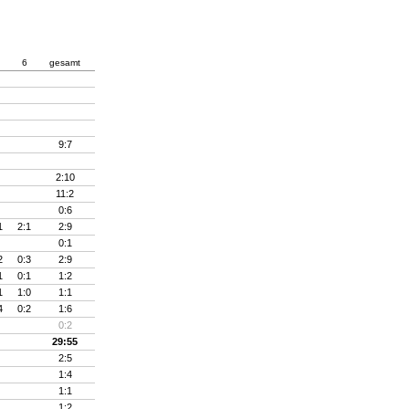
6
gesamt
9:7
2:10
11:2
0:6
1
2:1
2:9
0:1
2
0:3
2:9
1
0:1
1:2
1
1:0
1:1
4
0:2
1:6
0:2
29:55
2:5
1:4
1:1
1:2