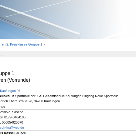
ren 2. Kreisklasse Gruppe 1
>
...
ruppe 1
en (Vorrunde)
Kaufungen 07
ellokal 1:
Sporthalle der IGS Gesamtschule Kaufungen Eingang Neue Sporthalle
edrich Ebert Straße 28, 34260 Kaufungen
nge
midtke, Sascha
il: 0179-3404105
.: 05605-925670
rsch-ks@web.de
is Kassel 2015/16