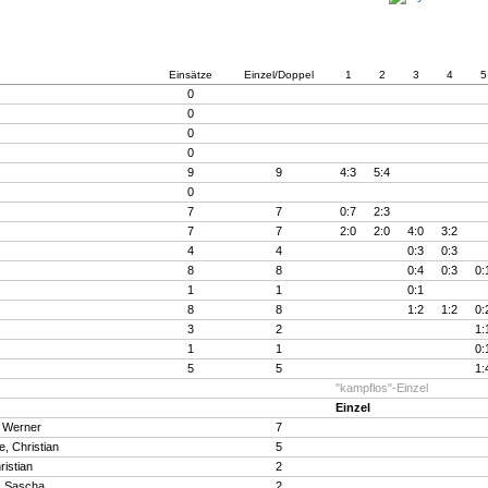
Einsätze
Einzel/Doppel
1
2
3
4
5
0
0
0
0
9
9
4:3
5:4
0
7
7
0:7
2:3
7
7
2:0
2:0
4:0
3:2
4
4
0:3
0:3
8
8
0:4
0:3
0:
1
1
0:1
8
8
1:2
1:2
0:
3
2
1:
1
1
0:
5
5
1:
"kampflos"-Einzel
Einzel
, Werner
7
, Christian
5
istian
2
, Sascha
2