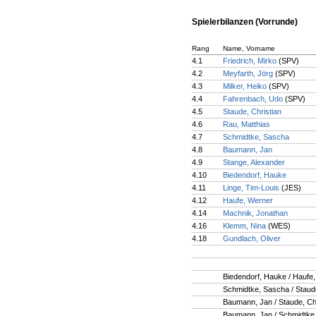
Spielerbilanzen (Vorrunde)
Rang
Name, Vorname
4.1
Friedrich, Mirko
(SPV)
4.2
Meyfarth, Jörg
(SPV)
4.3
Milker, Heiko
(SPV)
4.4
Fahrenbach, Udo
(SPV)
4.5
Staude, Christian
4.6
Rau, Matthias
4.7
Schmidtke, Sascha
4.8
Baumann, Jan
4.9
Stange, Alexander
4.10
Biedendorf, Hauke
4.11
Linge, Tim-Louis
(JES)
4.12
Haufe, Werner
4.14
Machnik, Jonathan
4.16
Klemm, Nina
(WES)
4.18
Gundlach, Oliver
Biedendorf, Hauke / Haufe
Schmidtke, Sascha / Staude
Baumann, Jan / Staude, Chr
Baumann, Jan / Schmidtke