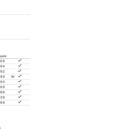
piele
0:9
9:4
9:2
9:0
W
9:4
0:9
8:8
3:9
6:9