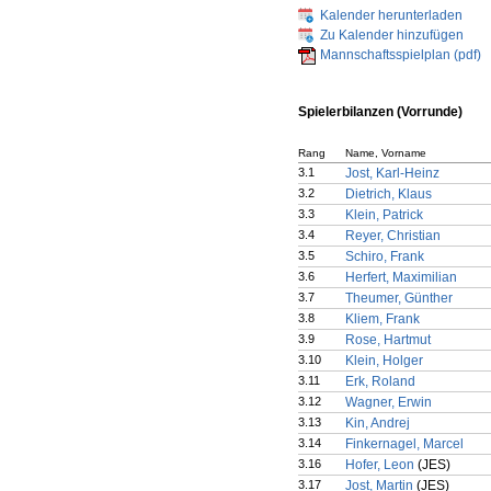
Kalender herunterladen
Zu Kalender hinzufügen
Mannschaftsspielplan (pdf)
Spielerbilanzen (Vorrunde)
Rang
Name, Vorname
3.1
Jost, Karl-Heinz
3.2
Dietrich, Klaus
3.3
Klein, Patrick
3.4
Reyer, Christian
3.5
Schiro, Frank
3.6
Herfert, Maximilian
3.7
Theumer, Günther
3.8
Kliem, Frank
3.9
Rose, Hartmut
3.10
Klein, Holger
3.11
Erk, Roland
3.12
Wagner, Erwin
3.13
Kin, Andrej
3.14
Finkernagel, Marcel
3.16
Hofer, Leon
(JES)
3.17
Jost, Martin
(JES)