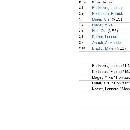
Rang
Name, Vorname
1.1
Bednarek, Fabian
1.2
Pönitzsch, Patrick
1.3
Maier, Kirill
(NES)
1.4
Mager, Mika
2.1
Hell, Ole
(NES)
2.5
Körner, Lennard
2.7
Zwach, Alexander
2.10
Bradic, Matej
(NES)
Bednarek, Fabian / Pö
Bednarek, Fabian / Ma
Mager, Mika / Pönitzsc
Maier, Kirill / Pönitzsc
Körner, Lennard / Mag