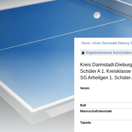
Home
>
Kreis Darmstadt-Dieburg 
Ergebnishistorie freischalten 
Kreis Darmstadt-Diebur
Schüler A 1. Kreisklasse
SG Arheilgen 1. Schüler
Verein
Ball
Mannschaftskontakt
Tabelle