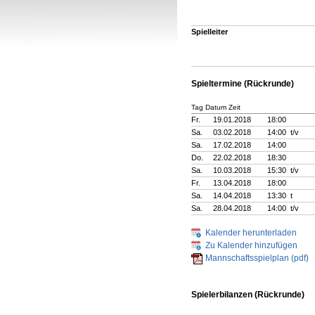
Spielleiter
Spieltermine (Rückrunde)
Tag Datum Zeit
Fr.
19.01.2018
18:00
Sa.
03.02.2018
14:00 t/v
Sa.
17.02.2018
14:00
Do.
22.02.2018
18:30
Sa.
10.03.2018
15:30 t/v
Fr.
13.04.2018
18:00
Sa.
14.04.2018
13:30 t
Sa.
28.04.2018
14:00 t/v
Kalender herunterladen
Zu Kalender hinzufügen
Mannschaftsspielplan (pdf)
Spielerbilanzen (Rückrunde)