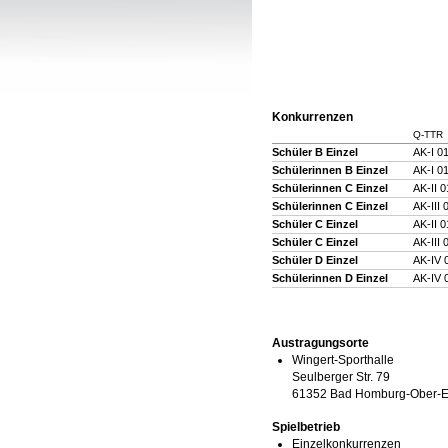
Konkurrenzen
Q-TTR
Schüler B Einzel
AK-I 0
Schülerinnen B Einzel
AK-I 0
Schülerinnen C Einzel
AK-II 0
Schülerinnen C Einzel
AK-III 
Schüler C Einzel
AK-II 0
Schüler C Einzel
AK-III 
Schüler D Einzel
AK-IV 
Schülerinnen D Einzel
AK-IV 
Austragungsorte
Wingert-Sporthalle
Seulberger Str. 79
61352 Bad Homburg-Ober-E
Spielbetrieb
Einzelkonkurrenzen