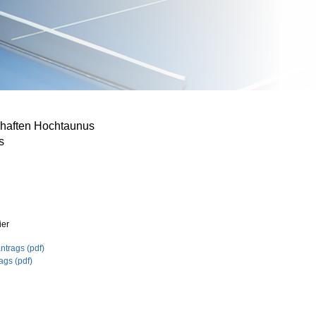
chaften Hochtaunus
s
ier
trags (pdf)
ags (pdf)