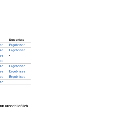
Ergebnisse
tze
Ergebnisse
tze
Ergebnisse
tze
-
tze
-
tze
Ergebnisse
tze
Ergebnisse
tze
Ergebnisse
tze
-
nn ausschließlich