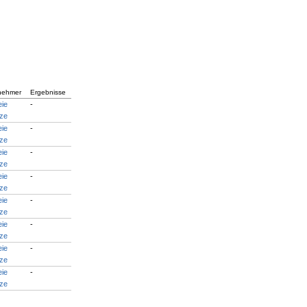
lnehmer
Ergebnisse
eie
-
tze
eie
-
tze
eie
-
tze
eie
-
tze
eie
-
tze
eie
-
tze
eie
-
tze
eie
-
tze