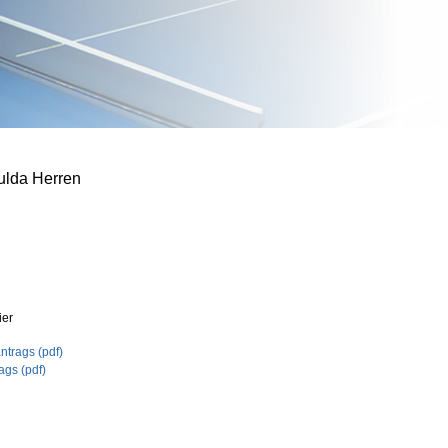
Fulda Herren
ier
trags (pdf)
ags (pdf)