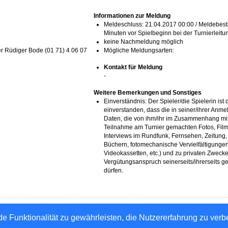
Informationen zur Meldung
Meldeschluss: 21.04.2017 00:00 / Meldebest
Minuten vor Spielbeginn bei der Turnierleitu
keine Nachmeldung möglich
er Rüdiger Bode (01 71) 4 06 07
Mögliche Meldungsarten:
Kontakt für Meldung
-
Weitere Bemerkungen und Sonstiges
Einverständnis: Der Spieler/die Spielerin ist 
einverstanden, dass die in seiner/ihrer An
Daten, die von ihm/ihr im Zusammenhang mit 
Teilnahme am Turnier gemachten Fotos, Fi
Interviews im Rundfunk, Fernsehen, Zeitung
Büchern, fotomechanische Vervielfältigungen
Videokassetten, etc.) und zu privaten Zweck
Vergütungsanspruch seinerseits/ihrerseits g
dürfen.
Hessischer Tischtennis-Verband e.V.
e Funktionalität zu gewährleisten, die Nutzererfahrung zu ver
n GmbH - Automatisierte internetgestützte Netzwerklösungen