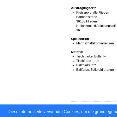
Austragungsorte
Kreissporthalle Flieden
Bahnhofstraße
36103 Flieden
Hallenkontakt Abteilungsleit
36
Spielbetrieb
Mannschaftskonkurrenzen
Material
Tischmarke:
Butterfly
Tischfarbe:
grün
Ballmarke:
***
Ballfarbe:
Zelluloid orange
Für den Inhalt verantwortlich: 
Diese Internetseite verwendet Cookies, um die grundlegend
© 1999-2026
nu Datenautomate