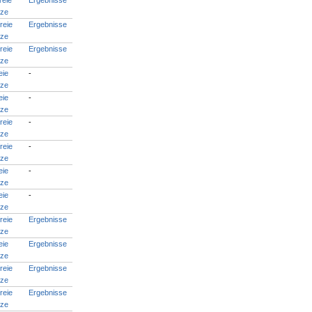
reie
Ergebnisse
tze
reie
Ergebnisse
tze
reie
Ergebnisse
tze
eie
-
tze
eie
-
tze
reie
-
tze
reie
-
tze
eie
-
tze
eie
-
tze
reie
Ergebnisse
tze
eie
Ergebnisse
tze
reie
Ergebnisse
tze
reie
Ergebnisse
tze