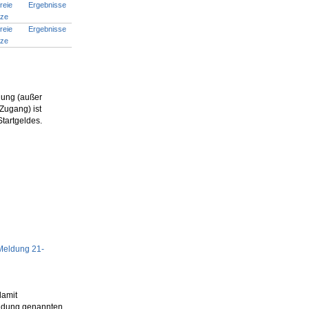
reie
Ergebnisse
tze
reie
Ergebnisse
tze
dung (außer
Zugang) ist
Startgeldes.
Meldung 21-
damit
meldung genannten