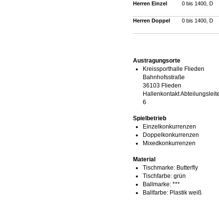
Herren Einzel
0 bis 1400, D
Herren Doppel
0 bis 1400, D
Austragungsorte
Kreissporthalle Flieden
Bahnhofsstraße
36103 Flieden
Hallenkontakt Abteilungsleit
6
Spielbetrieb
Einzelkonkurrenzen
Doppelkonkurrenzen
Mixedkonkurrenzen
Material
Tischmarke:
Butterfly
Tischfarbe:
grün
Ballmarke:
***
Ballfarbe:
Plastik weiß