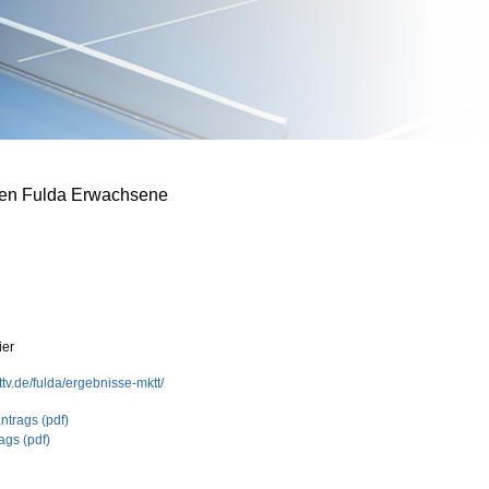
ften Fulda Erwachsene
ier
ttv.de/fulda/ergebnisse-mktt/
trags (pdf)
ags (pdf)