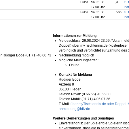
Fulda
Sa. 31.08.
ja
19 f
17:00 Uhr
Plä
Fulda
Sa. 31.08.
nein
10 f
17:00 Uhr
Plä
Informationen zur Meldung
Meldeschluss: 29.08.2024 23:59 / Voranmel
Doppel) über myTischtennis.de (kostenloser 
verbindlich und verpflichtet zur Zahlung des 
er Rüdiger Bode (01 71) 40 60 73
Nachmeldung möglich
Mögliche Meldungsarten:
Online
Kontakt für Meldung
Rüdiger Bode
Arzberg 8
36103 Flieden
Telefon Privat:
(0 66 55) 91 66 30
Telefon Mobil:
(01 71) 4 06 07 36
E-Mail:
über myTischtennis.de oder Doppel-
anmeldung@httv.de
Weitere Bemerkungen und Sonstiges
Einverständnis: Der Spieler/die Spielerin ist 
einverstanden, dass die in seiner/ihrer An