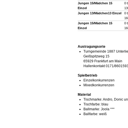
Jungen 15/Mädchen 15
0 
Einzel
13
Jungen 13/Mädchen13 Einzel
0 
16
Jungen 15/Mädchen 15
0 
Einzel
16
Austragungsorte
Turngemeinde 1887 Unterlie
Geißspitzweg 15
65929 Frankfurt am Main
Hallenkontakt 0171/8601593
Spielbetrieb
Einzelkonkurrenzen
Mixedkonkurrenzen
Material
Tischmarke:
Andro, Donic un
Tischfarbe:
blau
Ballmarke:
Joola ***
Ballfarbe:
weiß