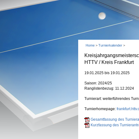
Home
>
Turnierkalender
>
Kreisjahrgangsmeistersc
HTTV / Kreis Frankfurt
19.01.2025 bis 19.01.2025
Saison: 2024/25
Ranglistenbezug: 11.12.2024
Turnierart: weiterführendes Turn
Turnierhomepage:
frankfurt.httv
Gesamtfassung des Turnieran
Kurzfassung des Turnierantr