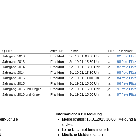
Q-TTR
offen für
Termin
TTR
Teilnehmer
Jahrgang 2013
Frankfurt
So. 19.01. 09:00 Uhr
ja
82 freie Plät
Jahrgang 2013
Frankfurt
So. 19.01. 15:30 Uhr
ja
98 freie Plät
Jahrgang 2014
Frankfurt
So. 19.01. 13:00 Uhr
ja
82 freie Plät
Jahrgang 2014
Frankfurt
So. 19.01. 15:30 Uhr
ja
98 freie Plät
Jahrgang 2015
Frankfurt
So. 19.01. 11:00 Uhr
ja
84 freie Plät
Jahrgang 2015
Frankfurt
So. 19.01. 15:30 Uhr
ja
96 freie Plät
Jahrgang 2016 und jünger
Frankfurt
So. 19.01. 15:00 Uhr
ja
91 freie Plät
Jahrgang 2016 und jünger
Frankfurt
So. 19.01. 15:30 Uhr
ja
97 freie Plät
Informationen zur Meldung
tein-Schule
Meldeschluss: 16.01.2025 20:00 / Meldung au
click-tt
m
keine Nachmeldung möglich
8
Mögliche Meldungsarten: