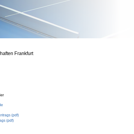
haften Frankfurt
ier
.de
trags (pdf)
ags (pdf)