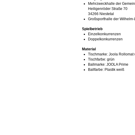
Mehrzweckhalle der Gemeind
Heiligenröder Straße 70
34266 Niestetal
Großsporthalle der Wilhelm
Spielbetrieb
Einzelkonkurrenzen
Doppelkonkurrenzen
Material
Tischmarke:
Joola Rollomat
Tischfarbe:
grün
Ballmarke:
JOOLA Prime
Ballfarbe:
Plastik weiß