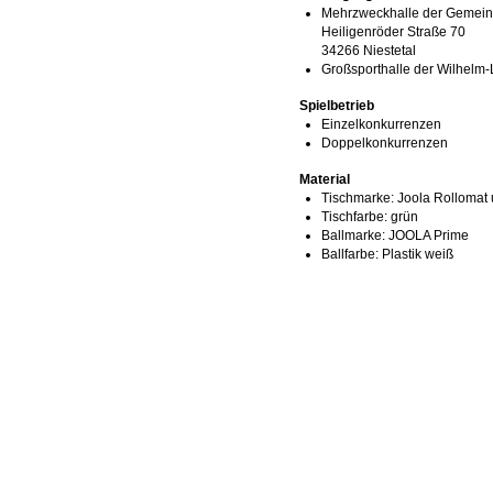
Mehrzweckhalle der Gemeind
Heiligenröder Straße 70
34266 Niestetal
Großsporthalle der Wilhelm
Spielbetrieb
Einzelkonkurrenzen
Doppelkonkurrenzen
Material
Tischmarke:
Joola Rollomat
Tischfarbe:
grün
Ballmarke:
JOOLA Prime
Ballfarbe:
Plastik weiß