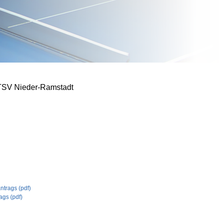
TSV Nieder-Ramstadt
trags (pdf)
ags (pdf)