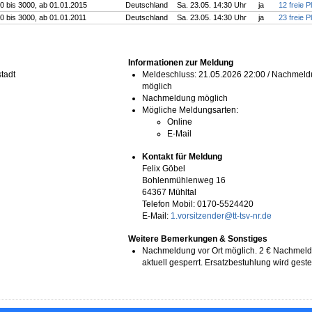
0 bis 3000, ab 01.01.2015
Deutschland
Sa. 23.05. 14:30 Uhr
ja
12 freie P
0 bis 3000, ab 01.01.2011
Deutschland
Sa. 23.05. 14:30 Uhr
ja
23 freie P
Informationen zur Meldung
tadt
Meldeschluss: 21.05.2026 22:00 / Nachmeld
möglich
Nachmeldung möglich
Mögliche Meldungsarten:
Online
E-Mail
Kontakt für Meldung
Felix Göbel
Bohlenmühlenweg 16
64367 Mühltal
Telefon Mobil:
0170-5524420
E-Mail:
1.vorsitzender@tt-tsv-nr.de
Weitere Bemerkungen & Sonstiges
Nachmeldung vor Ort möglich. 2 € Nachmeld
aktuell gesperrt. Ersatzbestuhlung wird gestel