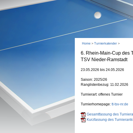
Home
>
Turnierkalender
>
6. Rhein-Main-Cup des 
TSV Nieder-Ramstadt
23.05.2026 bis 24.05.2026
Saison: 2025/26
Ranglistenbezug: 11.02.2026
Turnierart: offenes Turnier
Turnierhomepage:
tt-tsv-nr.de
Gesamtfassung des Turnieran
Kurzfassung des Turnierantr