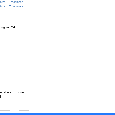
lätze
Ergebnisse
lätze
Ergebnisse
ung vor Ort
egebühr. Tribüne
lt.