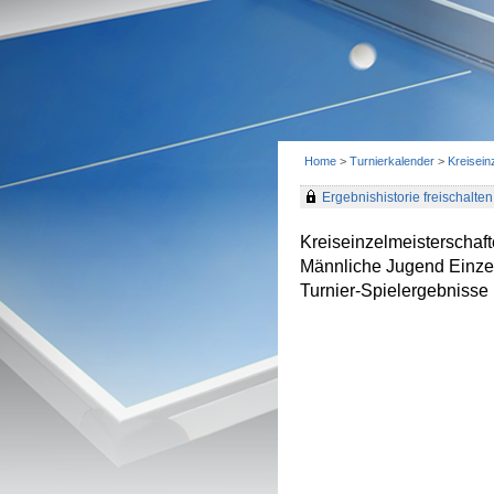
Home
>
Turnierkalender
>
Kreisei
Ergebnishistorie freischalten 
Kreiseinzelmeisterscha
Männliche Jugend Einze
Turnier-Spielergebnisse