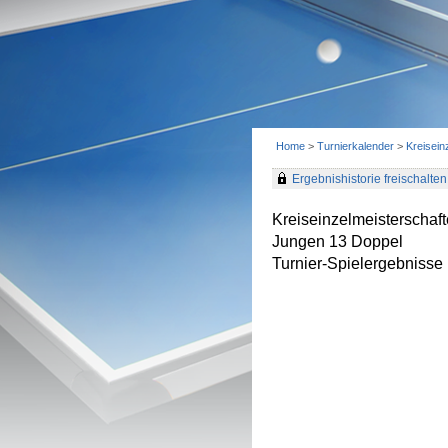
Home
>
Turnierkalender
>
Kreisei
Ergebnishistorie freischalten 
Kreiseinzelmeisterscha
Jungen 13 Doppel
Turnier-Spielergebnisse