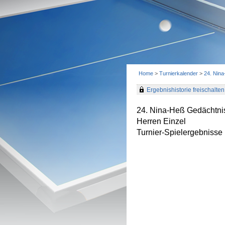
Home
>
Turnierkalender
>
24. Nin
Ergebnishistorie freischalten 
24. Nina-Heß Gedächtnis
Herren Einzel
Turnier-Spielergebnisse