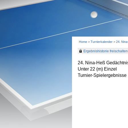
Home
>
Turnierkalender
>
24. Nin
Ergebnishistorie freischalten 
24. Nina-Heß Gedächtnis
Unter 22 (m) Einzel
Turnier-Spielergebnisse