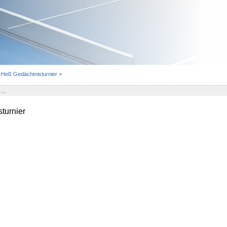
a-Heß Gedächtnisturnier
>
...
turnier