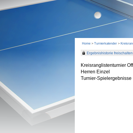
Home
>
Turnierkalender
>
Kreisran
Ergebnishistorie freischalten 
Kreisranglistenturnier 
Herren Einzel
Turnier-Spielergebnisse