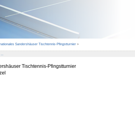
rnationales Sandershäuser Tischtennis-Pfingstturnier
>
...
ershäuser Tischtennis-Pfingstturnier
zel