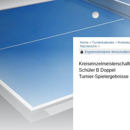
Home
>
Turnierkalender
>
Kreisein
Nachwuchs
>
Ergebnishistorie freischalten 
Kreiseinzelmeisterscha
Schüler B Doppel
Turnier-Spielergebnisse