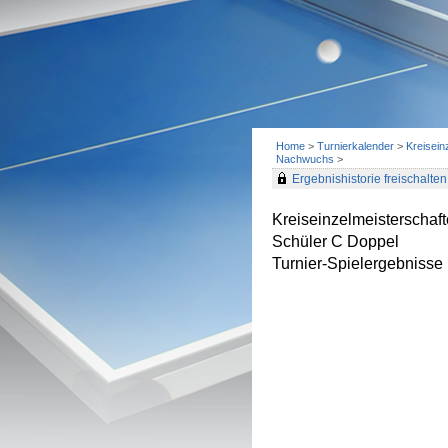
Home
>
Turnierkalender
>
Kreisein
Nachwuchs
>
Ergebnishistorie freischalten 
Kreiseinzelmeisterscha
Schüler C Doppel
Turnier-Spielergebnisse