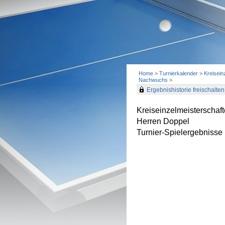
Home
>
Turnierkalender
>
Kreisein
Nachwuchs
>
Ergebnishistorie freischalten 
Kreiseinzelmeisterscha
Herren Doppel
Turnier-Spielergebnisse